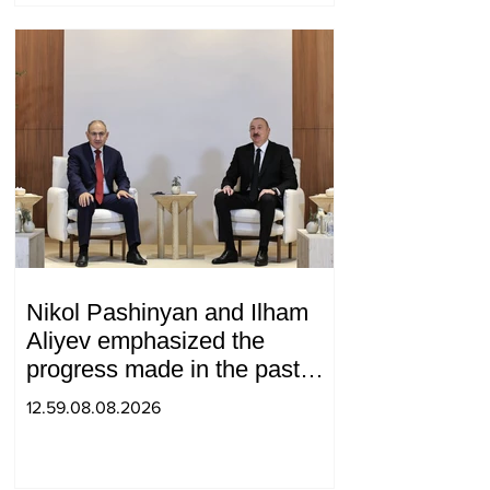
Nikol Pashinyan and Ilham
Aliyev emphasized the
progress made in the past
year in the normalization of
12.59.08.08.2026
relations between Azerbaijan
and Armenia during a
telephone conversation.