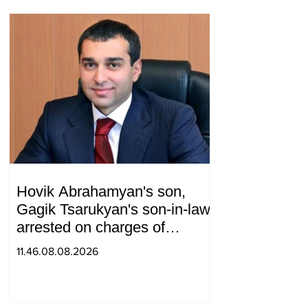
Hovik Abrahamyan's son,
Gagik Tsarukyan's son-in-law,
arrested on charges of
ordering murder
11.46.08.08.2026