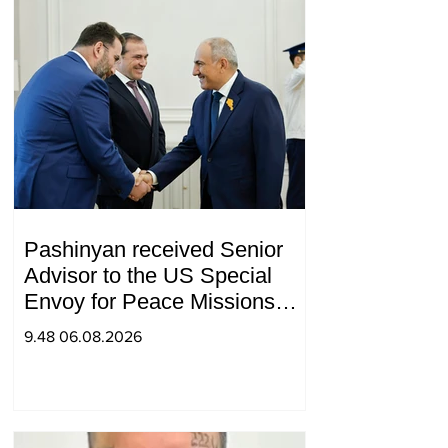
Pashinyan received Senior
Advisor to the US Special
Envoy for Peace Missions
Aryeh Lightstone and
9.48 06.08.2026
Konstantin Sokolov