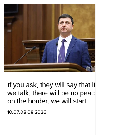
If you ask, they will say that if
we talk, there will be no peace
on the border, we will start a
war and other nonsense.
10.07.08.08.2026
Tigran Abrahamyan