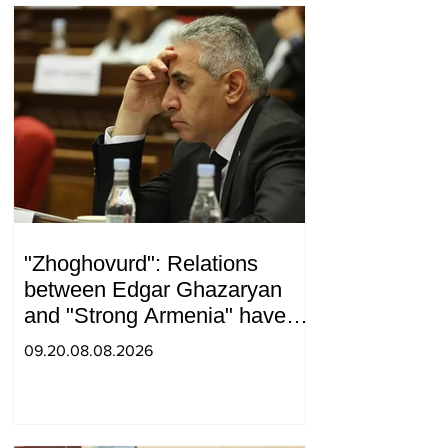
"Zhoghovurd": Relations
between Edgar Ghazaryan
and "Strong Armenia" have
become strained
09.20.08.08.2026