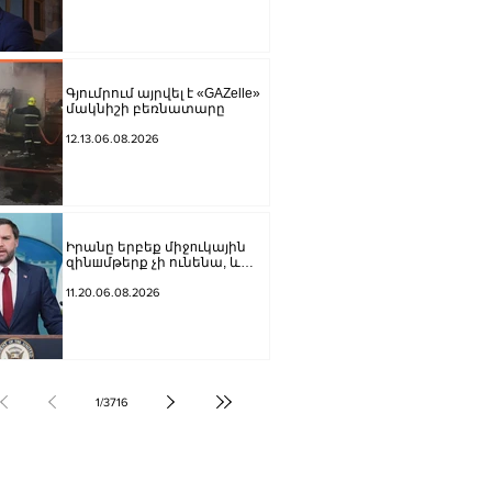
պատկանող ընկերությանը
Գյումրում այրվել է «GAZelle»
մակնիշի բեռնատարը
12.13.06.08.2026
Իրանը երբեք միջnւկային
զինшմթերք չի ունենա, և
ԱՄՆ-ը կօգտագործի իր
ունեցած բոլոր գործիքները,
11.20.06.08.2026
որ այդ հարցը հասցնի ճիշտ
հանգուցալուծման․ Վենս
1
/
3716