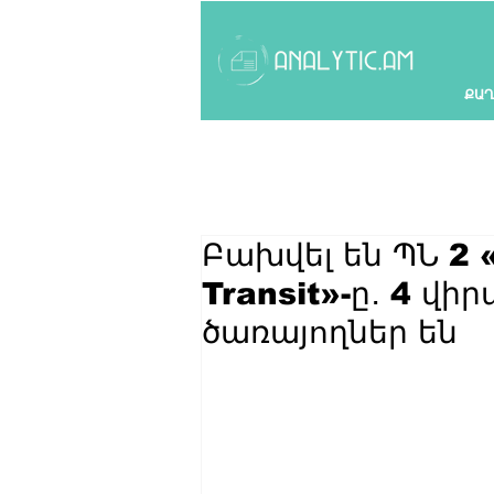
ՔԱՂ
Բախվել են ՊՆ 2 «
Transit»-ը․ 4 վի
ծառայողներ են