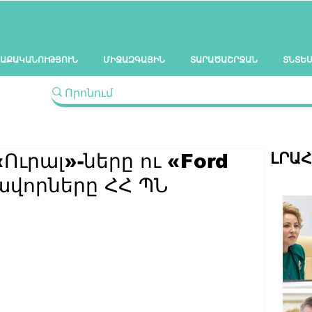
ԱՔԱԿԱՆՈՒԹՅՈՒՆ
ՄԻՋԱԶԳԱՅԻՆ
ՏԱՐԱԾԱՇՐՋԱՆ
ՏՆՏԵ
ԼՐԱ
Ուրալ»-ները ու «Ford
րավորները ՀՀ ՊՆ