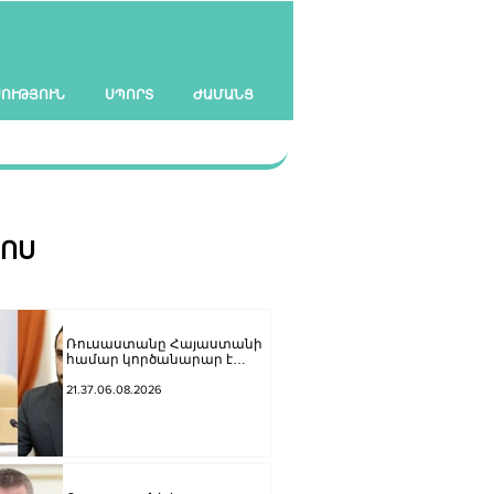
ՍՈՒԹՅՈՒՆ
ՍՊՈՐՏ
ԺԱՄԱՆՑ
ՀՈՍ
Ռուսաստանը Հայաստանի
համար կործանարար է
համարում Եվրամիությանը
անդամակցելու
21.37.06.08.2026
քաղաքական կուրսը․
Վալենտինա Մատվիենկոն՝
Ռուբինյանին