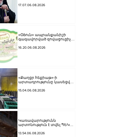
առաջնորդը կկանգնի
դատարանի առջև՝
17.07.06.08.2026
կառավարության հետ
խորացող
հակամարտության
պատճառով․ Reuters-ի
արձագանքը
«Օձուն» ապրանքանիշի
գազավորված զովացուցիչ
ըմպելիքները չեն
արտադրվի
16.20.06.08.2026
«Քաղցր հեքիաթ»-ի
արտադրությունը կասեցվել
է. ՍԱՏՄ
15.04.06.08.2026
Կառավարությունն
արտոնություն է տվել ՊԵԿ
նախկին տեղակալին ու
Պոլիտեխնիկի ռեկտորին
13.54.06.08.2026