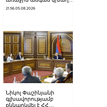
ՉԼ հիմնական փուլում.
21.56.05.08.2026
Ռոման Բերեզովսկի
Նիկոլ Փաշինյանի
գլխավորությամբ
քննարկվել է ՀՀ