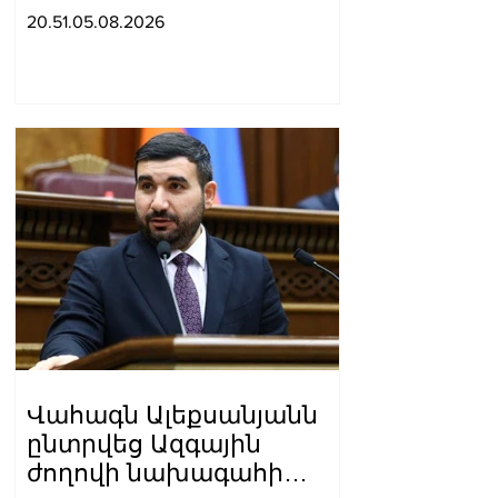
բшխվել են «Jeep»-ն ու
20.51.05.08.2026
«Ford»-ը. կա 4 վիրшվոր
Վահագն Ալեքսանյանն
ընտրվեց Ազգային
ժողովի նախագահի