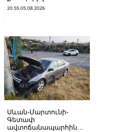
Կառավարության 2026–
20.55.05.08.2026
2031 թվականների
ծրագրի նախագիծը
Սևան-Մարտունի-
Գետափ
ավտոճանապարհին