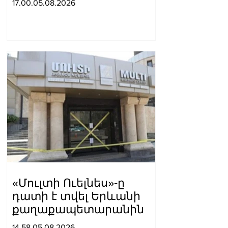
17.00.05.08.2026
Հայաստանի հետ
խաղաղ գործընթացին․
Հիքմեթ Հաջիև
«Մուլտի Ուելնես»-ը
դատի է տվել Երևանի
քաղաքապետարանին
14.58.05.08.2026