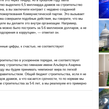
те это через тендер, но в прошлом году была 
ство выделило 6,5 миллиарда драмов на строительство 
на, а вы заключили контракт с недавно созданной 
 пожертвования Коммунистической партии. Это вызывает 
ова совершили подобные действия, вы говорите, что мы 
деле вы делаете это внутри организации. Например, 
 можно было построить за 5-6 миллионов долларов, а не 
подозрения в коррупции», — отметил он.
енные цифры, к счастью, не соответствуют 
роительство в ускоренном порядке, не соответствует 
чему строительство гимназии имени Альберта Азаряна 
году мы будем принимать чемпионат мира по легкой 
правительством. Общий бюджет строительства, если я не 
ов драмов, а что касается срочности, то по нормам мы 
 строительства за 5-6 лет, а мы реализуем его примерно 