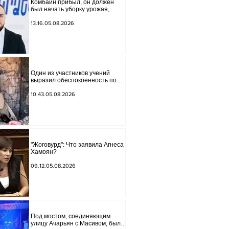
Комбайн прибыл, он должен
был начать уборку урожая,
губернатор Лори подписал
постановление о запрете
13.16.05.08.2026
благотворительности, что мы
будем делать? Андраник
Геворгян
Один из участников учений
выразил обеспокоенность по
поводу проблем на одном из
постов в Сюнике. Начальник
10.43.05.08.2026
Генерального штаба совершил
неожиданный визит.
"Жоговурд": Что заявила Агнеса
Хамоян?
09.12.05.08.2026
Под мостом, соединяющим
улицу Ачарьян с Масивом, было