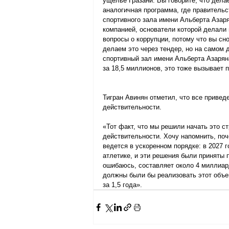
ущелье Гразани. Вы говорите, что делае
аналогичная программа, где правитель
спортивного зала имени Альберта Азаря
компанией, основатели которой делали
вопросы о коррупции, потому что вы сн
делаем это через тендер, но на самом 
спортивный зал имени Альберта Азаряна
за 18,5 миллионов, это тоже вызывает 
Тигран Авинян отметил, что все привед
действительности.
«Тот факт, что мы решили начать это ст
действительности. Хочу напомнить, по
ведется в ускоренном порядке: в 2027 
атлетике, и эти решения были приняты 
ошибаюсь, составляет около 4 миллиард
должны были бы реализовать этот объем
за 1,5 года».