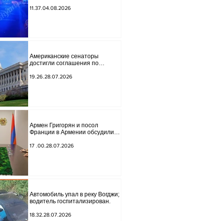
обнаружено тело мужчины, на
котором были найдены две
11.37.04.08.2026
буквы.
Американские сенаторы
достигли соглашения по
законопроекту о введении
новых санкций против России и
19.26.28.07.2026
Ирана.
Армен Григорян и посол
Франции в Армении обсудили
дальнейшее укрепление
стратегического партнерства.
17 .00.28.07.2026
Автомобиль упал в реку Вогджи;
водитель госпитализирован.
18.32.28.07.2026