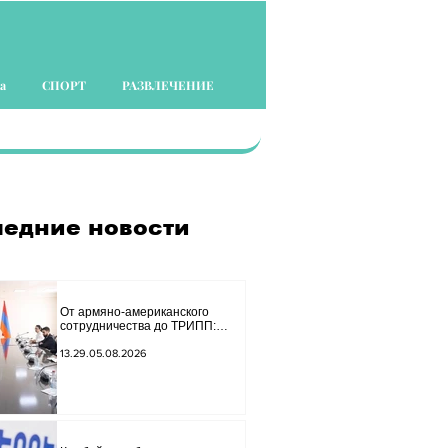
а
СПОРТ
РАЗВЛЕЧЕНИЕ
едние новости
От армяно-американского
сотрудничества до ТРИПП:
Мирзоян принял старшего
советника специального
13.29.05.08.2026
посланника США.