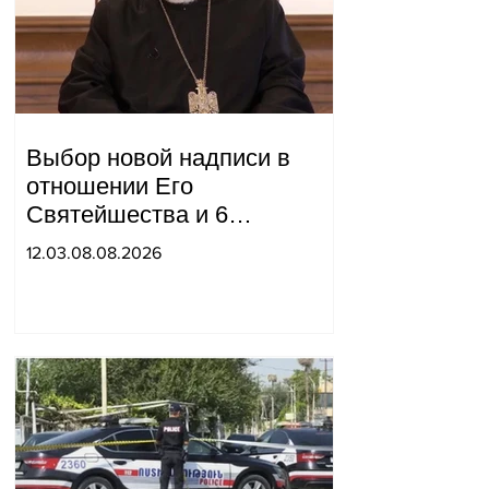
Выбор новой надписи в
отношении Его
Святейшества и 6
епископов находится в
12.03.08.08.2026
компетенции двух судей:
"Pastinfo".