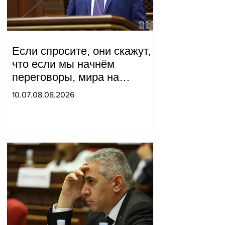
Если спросите, они скажут,
что если мы начнём
переговоры, мира на
границе не будет, начнётся
10.07.08.08.2026
война и прочая чушь.
Тигран Абрамян