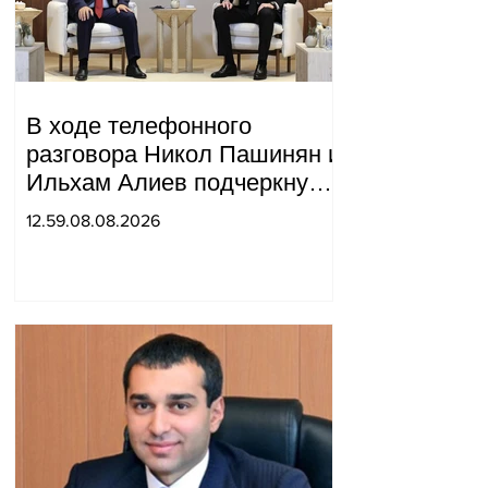
В ходе телефонного
разговора Никол Пашинян и
Ильхам Алиев подчеркнули
прогресс, достигнутый за
12.59.08.08.2026
прошедший год в
нормализации отношений
между Азербайджаном и
Арменией.