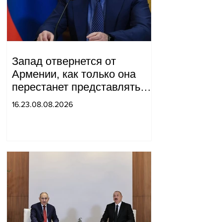
Запад отвернется от
Армении, как только она
перестанет представлять
для него интерес как
16.23.08.08.2026
«инструмент против
России»: Медведев.