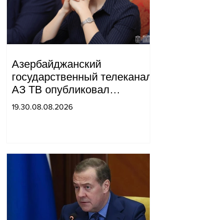
Азербайджанский
государственный телеканал
АЗ ТВ опубликовал
репортаж, в котором Сюник
19.30.08.08.2026
был назван частью
«Западного Азербайджана».
Татев Айрапетян