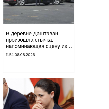
В деревне Даштаван
произошла стычка,
напоминающая сцену из
военного фильма: более 10
11.54.08.08.2026
человек получили ранения.