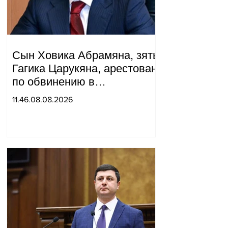
Сын Ховика Абрамяна, зять
Гагика Царукяна, арестован
по обвинению в
организации убийства.
11.46.08.08.2026