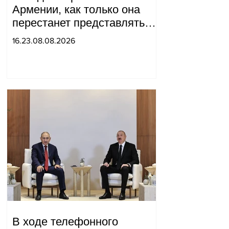
Армении, как только она
перестанет представлять
для него интерес как
16.23.08.08.2026
«инструмент против
России»: Медведев.
В ходе телефонного