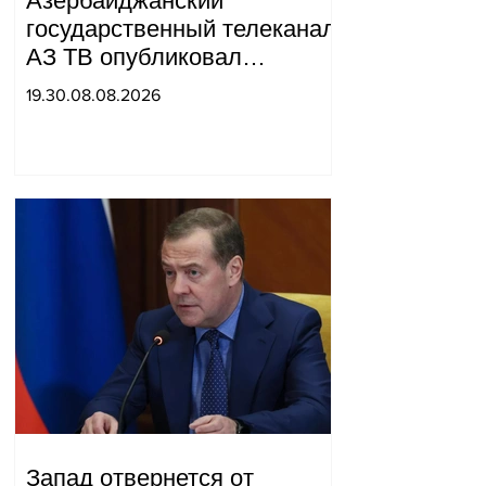
Азербайджанский
государственный телеканал
АЗ ТВ опубликовал
репортаж, в котором Сюник
19.30.08.08.2026
был назван частью
«Западного Азербайджана».
Татев Айрапетян
Запад отвернется от