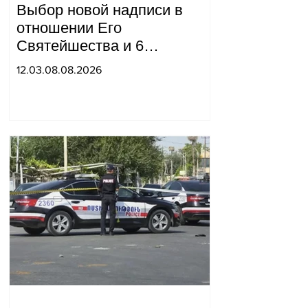
Выбор новой надписи в
отношении Его
Святейшества и 6
епископов находится в
12.03.08.08.2026
компетенции двух судей:
"Pastinfo".