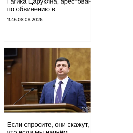
Гагика Царукяна, арестован
по обвинению в
организации убийства.
11.46.08.08.2026
Если спросите, они скажут,
что если мы начнём