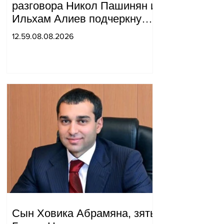
разговора Никол Пашинян и
Ильхам Алиев подчеркнули
прогресс, достигнутый за
12.59.08.08.2026
прошедший год в
нормализации отношений
между Азербайджаном и
Арменией.
Сын Ховика Абрамяна, зять