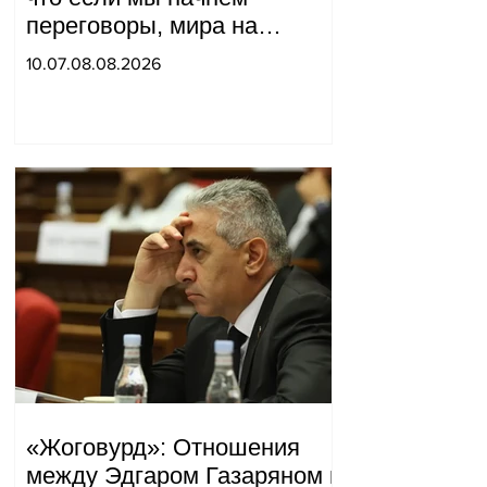
переговоры, мира на
границе не будет, начнётся
10.07.08.08.2026
война и прочая чушь.
Тигран Абрамян
«Жоговурд»: Отношения
между Эдгаром Газаряном и