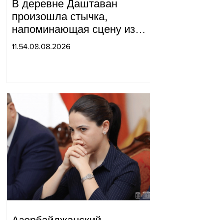
В деревне Даштаван
произошла стычка,
напоминающая сцену из
военного фильма: более 10
11.54.08.08.2026
человек получили ранения.