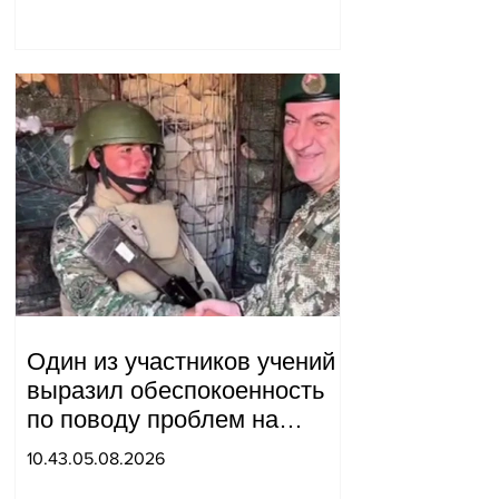
мы будем делать?
Андраник Геворгян
Один из участников учений
выразил обеспокоенность
по поводу проблем на
одном из постов в Сюнике.
10.43.05.08.2026
Начальник Генерального