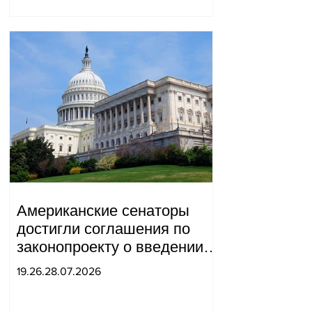
Американские сенаторы
достигли соглашения по
законопроекту о введении
новых санкций против
19.26.28.07.2026
России и Ирана.