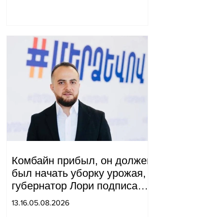
Комбайн прибыл, он должен
был начать уборку урожая,
губернатор Лори подписал
постановление о запрете
13.16.05.08.2026
благотворительности, что