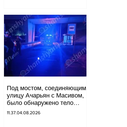
Под мостом, соединяющим
улицу Ачарьян с Масивом,
было обнаружено тело
мужчины, на котором были
11.37.04.08.2026
найдены две буквы.