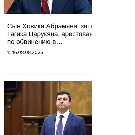
Сын Ховика Абрамяна, зять
Гагика Царукяна, арестован
по обвинению в
организации убийства.
11.46.08.08.2026