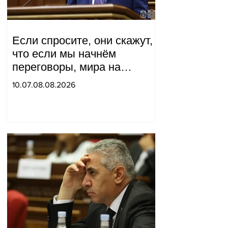
Если спросите, они скажут,
что если мы начнём
переговоры, мира на
границе не будет, начнётся
10.07.08.08.2026
война и прочая чушь.
Тигран Абрамян