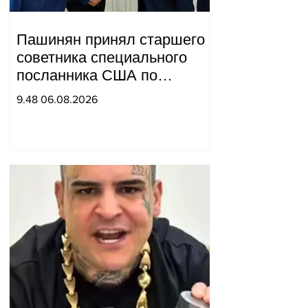
Пашинян принял старшего
советника специального
посланника США по
мирным миссиям Арье
9.48 06.08.2026
Лайтстоуна и Константина
Соколова.