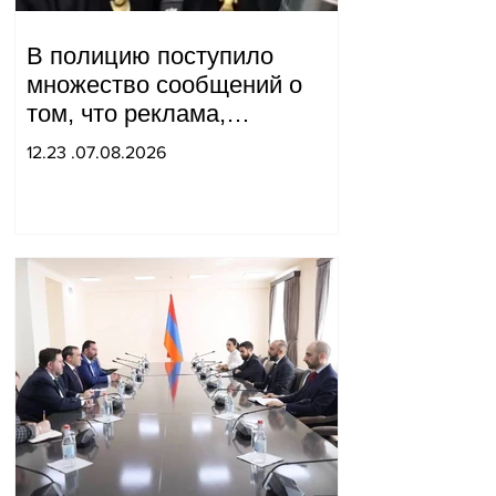
В полицию поступило
множество сообщений о
том, что реклама,
распространяемая в
12.23 .07.08.2026
интернете блогером "Tu-tu-
tu Lava", является
фейковой. Материалы
переданы в следственный
отдел.