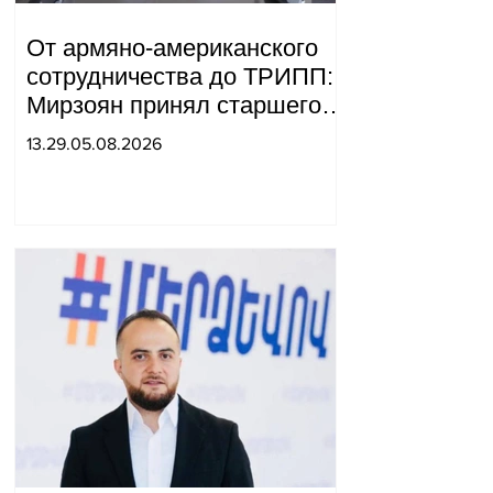
От армяно-американского
сотрудничества до ТРИПП:
Мирзоян принял старшего
советника специального
13.29.05.08.2026
посланника США.