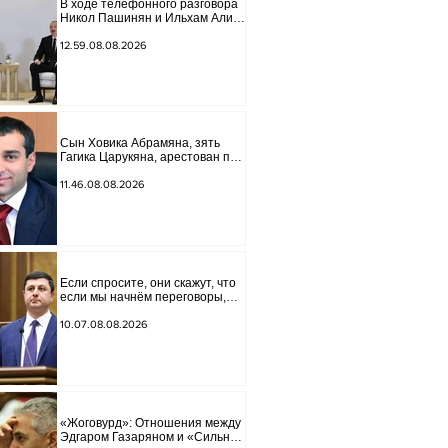
В ходе телефонного разговора
Никол Пашинян и Ильхам Алиев
подчеркнули прогресс,
достигнутый за прошедший год
12.59.08.08.2026
в нормализации отношений
между Азербайджаном и
Арменией.
Сын Ховика Абрамяна, зять
Гагика Царукяна, арестован по
обвинению в организации
убийства.
11.46.08.08.2026
Если спросите, они скажут, что
если мы начнём переговоры,
мира на границе не будет,
начнётся война и прочая чушь.
10.07.08.08.2026
Тигран Абрамян
«Жоговурд»: Отношения между
Эдгаром Газаряном и «Сильной