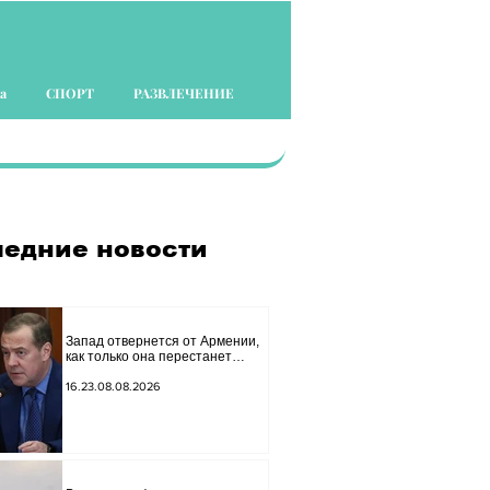
а
СПОРТ
РАЗВЛЕЧЕНИЕ
едние новости
Запад отвернется от Армении,
как только она перестанет
представлять для него интерес
как «инструмент против
16.23.08.08.2026
России»: Медведев.