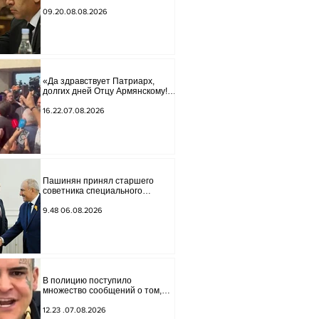
Арменией» обострились.
09.20.08.08.2026
«Да здравствует Патриарх,
долгих дней Отцу Армянскому!»
— пели горожане во дворе.
16.22.07.08.2026
Пашинян принял старшего
советника специального
посланника США по мирным
миссиям Арье Лайтстоуна и
9.48 06.08.2026
Константина Соколова.
В полицию поступило
множество сообщений о том,
что реклама, распространяемая
в интернете блогером "Tu-tu-tu
12.23 .07.08.2026