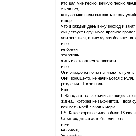
Кто дал мне песню, вечную песню любви
я или нет,
кто дал мне силы вытереть слезы улыб
в море.
Что я каждый день вижу восход и закат 
существует нерушимое правило продолж
чем заняться, в тысячу раз больше того,
и не
не бремя
это жизнь
жить и оставаться человеком
и не
Они определенно не начинают с нуля в 
Они, вообще-то, не начинаются с нуля.
рождения. Что за ноль...
Все
В 43 года я только начинаю новую стра
жизни... которая не закончится... пока
вечность моей любви к морю.
PS: Какое хорошее число было 18 июля, 
Стоит родиться хотя бы один раз.
и не
не бремя,
Это любовь,