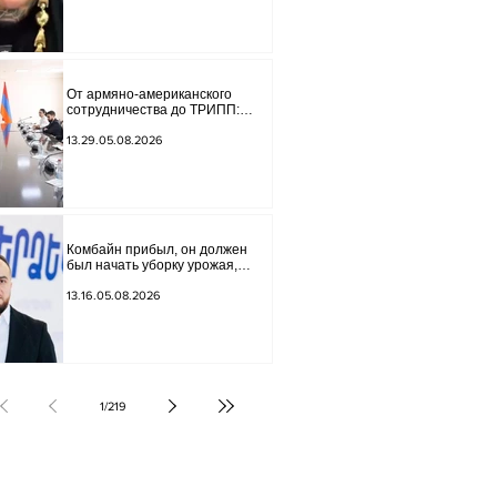
Lava", является фейковой.
Материалы переданы в
следственный отдел.
От армяно-американского
сотрудничества до ТРИПП:
Мирзоян принял старшего
советника специального
13.29.05.08.2026
посланника США.
Комбайн прибыл, он должен
был начать уборку урожая,
губернатор Лори подписал
постановление о запрете
13.16.05.08.2026
благотворительности, что мы
будем делать? Андраник
Геворгян
1
/
219