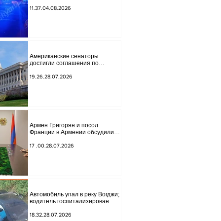
обнаружено тело мужчины, на
котором были найдены две
11.37.04.08.2026
буквы.
Американские сенаторы
достигли соглашения по
законопроекту о введении
новых санкций против России и
19.26.28.07.2026
Ирана.
Армен Григорян и посол
Франции в Армении обсудили
дальнейшее укрепление
стратегического партнерства.
17 .00.28.07.2026
Автомобиль упал в реку Вогджи;
водитель госпитализирован.
18.32.28.07.2026