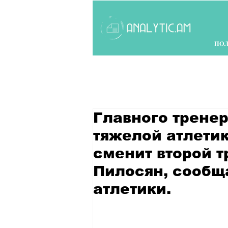
ПО
Главного трене
тяжелой атлети
сменит второй 
Пилосян, сообщ
атлетики.