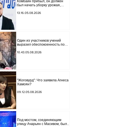
Комбайн прибыл, он должен
был начать уборку урожая,
губернатор Лори подписал
постановление о запрете
13.16.05.08.2026
благотворительности, что мы
будем делать? Андраник
Геворгян
Один из участников учений
выразил обеспокоенность по
поводу проблем на одном из
постов в Сюнике. Начальник
10.43.05.08.2026
Генерального штаба совершил
неожиданный визит.
"Жоговурд": Что заявила Агнеса
Хамоян?
09.12.05.08.2026
Под мостом, соединяющим
улицу Ачарьян с Масивом, было