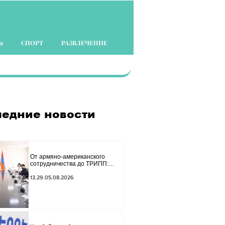
а
СПОРТ
РАЗВЛЕЧЕНИЕ
едние новости
От армяно-американского
сотрудничества до ТРИПП:
Мирзоян принял старшего
советника специального
13.29.05.08.2026
посланника США.