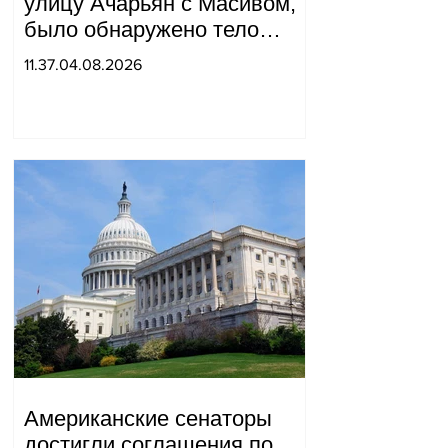
улицу Ачарьян с Масивом,
было обнаружено тело
мужчины, на котором были
11.37.04.08.2026
найдены две буквы.
Американские сенаторы
достигли соглашения по