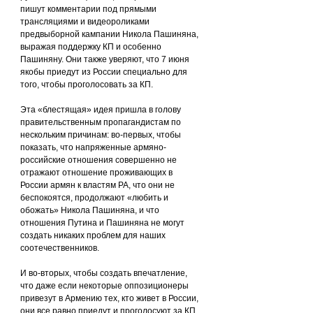
пишут комментарии под прямыми 
трансляциями и видеороликами 
предвыборной кампании Никола Пашиняна, 
выражая поддержку КП и особенно 
Пашиняну. Они также уверяют, что 7 июня 
якобы приедут из России специально для 
того, чтобы проголосовать за КП.
Эта «блестящая» идея пришла в голову 
правительственным пропагандистам по 
нескольким причинам: во-первых, чтобы 
показать, что напряженные армяно-
российские отношения совершенно не 
отражают отношение проживающих в 
России армян к властям РА, что они не 
беспокоятся, продолжают «любить и 
обожать» Никола Пашиняна, и что 
отношения Путина и Пашиняна не могут 
создать никаких проблем для наших 
соотечественников.
И во-вторых, чтобы создать впечатление, 
что даже если некоторые оппозиционеры 
привезут в Армению тех, кто живет в России, 
они все равно приедут и проголосуют за КП. 