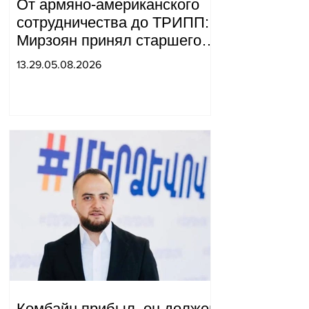
От армяно-американского
сотрудничества до ТРИПП:
Мирзоян принял старшего
советника специального
13.29.05.08.2026
посланника США.
Комбайн прибыл, он должен