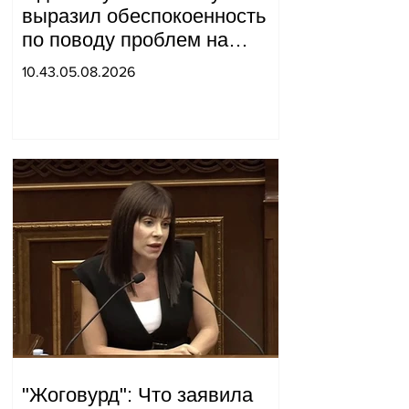
выразил обеспокоенность
по поводу проблем на
одном из постов в Сюнике.
10.43.05.08.2026
Начальник Генерального
штаба совершил
неожиданный визит.
"Жоговурд": Что заявила