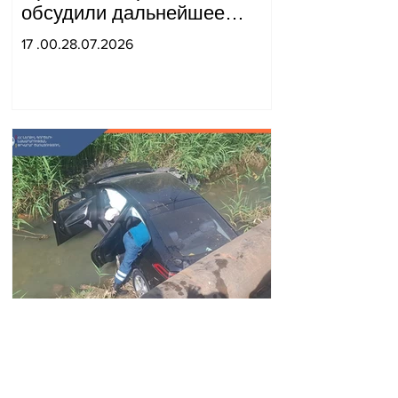
обсудили дальнейшее
укрепление стратегического
17 .00.28.07.2026
партнерства.
Автомобиль упал в реку
Вогджи; водитель