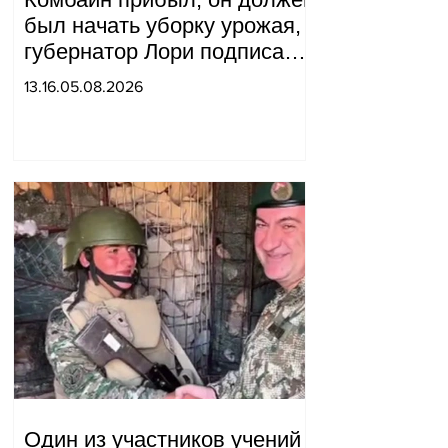
был начать уборку урожая,
губернатор Лори подписал
постановление о запрете
13.16.05.08.2026
благотворительности, что
мы будем делать?
Андраник Геворгян
Один из участников учений