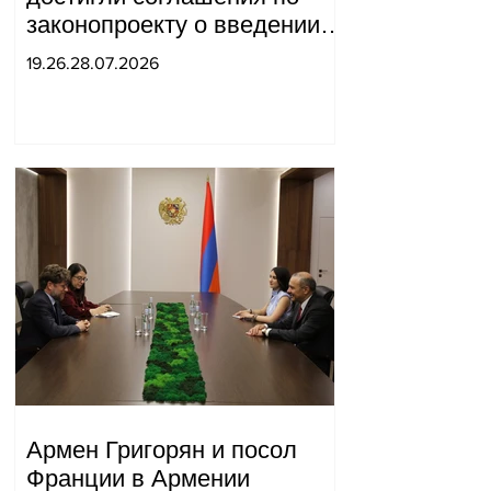
законопроекту о введении
новых санкций против
19.26.28.07.2026
России и Ирана.
Армен Григорян и посол
Франции в Армении