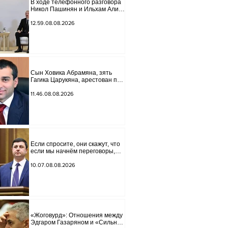
В ходе телефонного разговора
Никол Пашинян и Ильхам Алиев
подчеркнули прогресс,
достигнутый за прошедший год
12.59.08.08.2026
в нормализации отношений
между Азербайджаном и
Арменией.
Сын Ховика Абрамяна, зять
Гагика Царукяна, арестован по
обвинению в организации
убийства.
11.46.08.08.2026
Если спросите, они скажут, что
если мы начнём переговоры,
мира на границе не будет,
начнётся война и прочая чушь.
10.07.08.08.2026
Тигран Абрамян
«Жоговурд»: Отношения между
Эдгаром Газаряном и «Сильной