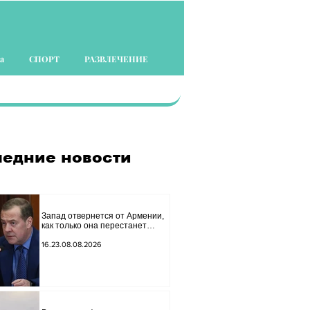
а
СПОРТ
РАЗВЛЕЧЕНИЕ
едние новости
Запад отвернется от Армении,
как только она перестанет
представлять для него интерес
как «инструмент против
16.23.08.08.2026
России»: Медведев.