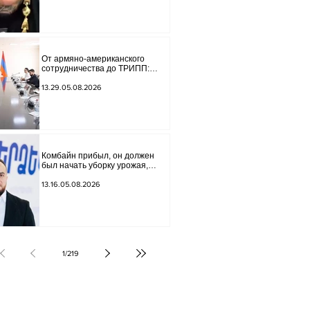
Lava", является фейковой.
Материалы переданы в
следственный отдел.
От армяно-американского
сотрудничества до ТРИПП:
Мирзоян принял старшего
советника специального
13.29.05.08.2026
посланника США.
Комбайн прибыл, он должен
был начать уборку урожая,
губернатор Лори подписал
постановление о запрете
13.16.05.08.2026
благотворительности, что мы
будем делать? Андраник
Геворгян
1
/
219