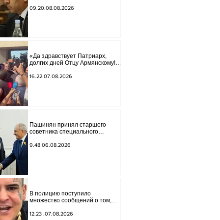
Арменией» обострились.
09.20.08.08.2026
«Да здравствует Патриарх,
долгих дней Отцу Армянскому!»
— пели горожане во дворе.
16.22.07.08.2026
Пашинян принял старшего
советника специального
посланника США по мирным
миссиям Арье Лайтстоуна и
9.48 06.08.2026
Константина Соколова.
В полицию поступило
множество сообщений о том,
что реклама, распространяемая
в интернете блогером "Tu-tu-tu
12.23 .07.08.2026