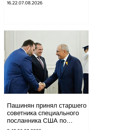
горожане во дворе.
16.22.07.08.2026
Пашинян принял старшего
советника специального
посланника США по
мирным миссиям Арье