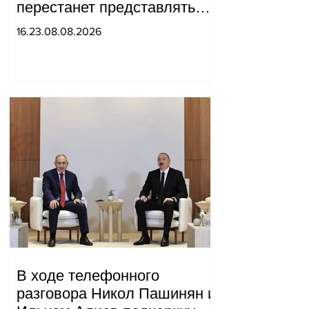
перестанет представлять
для него интерес как
16.23.08.08.2026
«инструмент против
России»: Медведев.
В ходе телефонного
разговора Никол Пашинян и