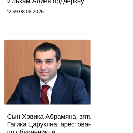
Ильхам Алиев подчеркнули
прогресс, достигнутый за
12.59.08.08.2026
прошедший год в
нормализации отношений
между Азербайджаном и
Арменией.
Сын Ховика Абрамяна, зять
Гагика Царукяна, арестован
по обвинению в