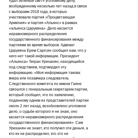
«дал зеленый свет» уголовному делу, 
возбужденному несколько лет назад в связи 
с выборами 2018 года, в которых 
участвовали партия «Процветающая 
Армения» и партия «Альянс» в рамках 
«альянса Царукяна». Дело касается 
неравномерного распределения 
государственного финансирования между 
партиями во время выборов. Адвокат 
Царукяна Ерем Саргсян сообщил нам, что у 
него нет такой информации. Президент 
«Альянса» Тигран Уриханян, находящийся 
под следствием, подтвердил эту 
информацию. «Моя информация такова: 
вчера или позавчера следователь 
Следственного комитета по имени Гаяне 
связался с генеральным секретарем партии, 
который сообщил, что по заявлению, 
поданному одним из представителей партии 
около 2 лет назад, возобновлено уголовное 
дело, о судьбе которого я не знаю, оно 
касается неравномерного распределения 
государственного финансирования». Сам 
Уриханян не знает, кто получил эти деньги, а 
кто их не распределил, его это не 