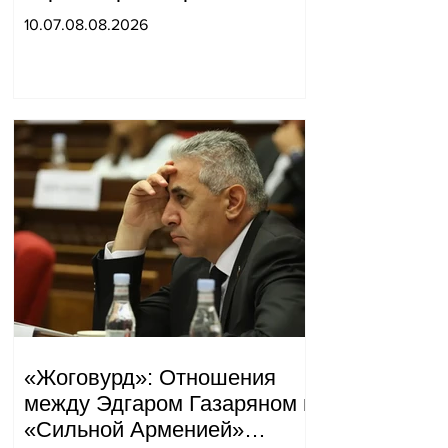
границе не будет, начнётся
10.07.08.08.2026
война и прочая чушь.
Тигран Абрамян
«Жоговурд»: Отношения
между Эдгаром Газаряном и
«Сильной Арменией»