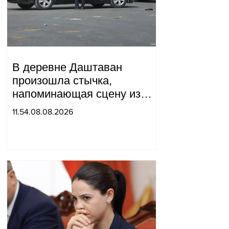
В деревне Даштаван
произошла стычка,
напоминающая сцену из
военного фильма: более 10
11.54.08.08.2026
человек получили ранения.