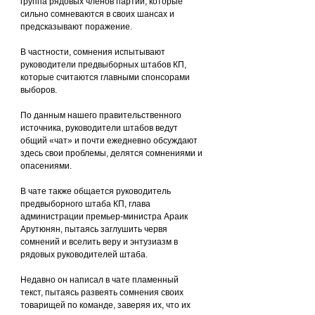
группа рядовых членов партии, которые 
сильно сомневаются в своих шансах и 
предсказывают поражение.
В частности, сомнения испытывают 
руководители предвыборных штабов КП, 
которые считаются главными спонсорами 
выборов.
По данным нашего правительственного 
источника, руководители штабов ведут 
общий «чат» и почти ежедневно обсуждают 
здесь свои проблемы, делятся сомнениями и 
опасениями.
В чате также общается руководитель 
предвыборного штаба КП, глава 
администрации премьер-министра Араик 
Арутюнян, пытаясь заглушить червя 
сомнений и вселить веру и энтузиазм в 
рядовых руководителей штаба.
Недавно он написал в чате пламенный 
текст, пытаясь развеять сомнения своих 
товарищей по команде, заверяя их, что их 