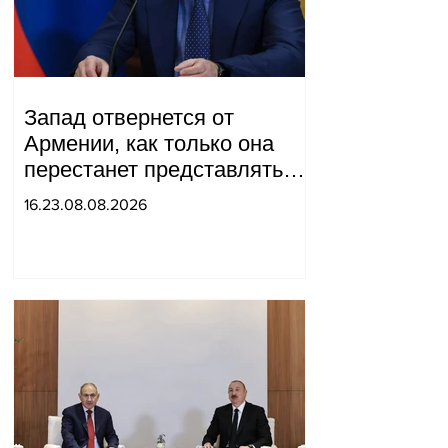
Запад отвернется от
Армении, как только она
перестанет представлять
для него интерес как
16.23.08.08.2026
«инструмент против
России»: Медведев.