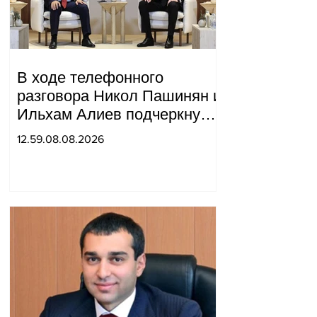
В ходе телефонного
разговора Никол Пашинян и
Ильхам Алиев подчеркнули
прогресс, достигнутый за
12.59.08.08.2026
прошедший год в
нормализации отношений
между Азербайджаном и
Арменией.