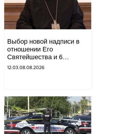
Выбор новой надписи в
отношении Его
Святейшества и 6
епископов находится в
12.03.08.08.2026
компетенции двух судей:
"Pastinfo".