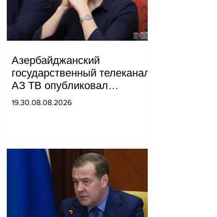
Азербайджанский
государственный телеканал
АЗ ТВ опубликовал
репортаж, в котором Сюник
19.30.08.08.2026
был назван частью
«Западного Азербайджана».
Татев Айрапетян