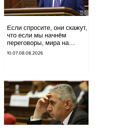
Если спросите, они скажут,
что если мы начнём
переговоры, мира на
границе не будет, начнётся
10.07.08.08.2026
война и прочая чушь.
Тигран Абрамян