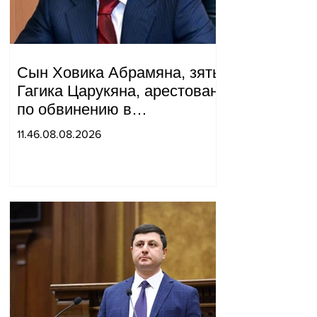
Сын Ховика Абрамяна, зять
Гагика Царукяна, арестован
по обвинению в
организации убийства.
11.46.08.08.2026