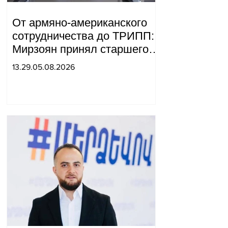
От армяно-американского
сотрудничества до ТРИПП:
Мирзоян принял старшего
советника специального
13.29.05.08.2026
посланника США.