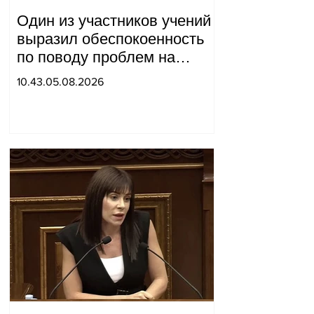
Один из участников учений
выразил обеспокоенность
по поводу проблем на
одном из постов в Сюнике.
10.43.05.08.2026
Начальник Генерального
штаба совершил
неожиданный визит.