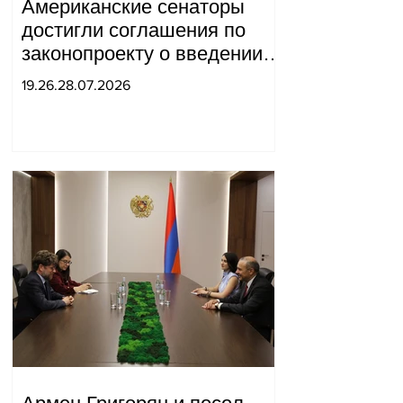
Американские сенаторы
достигли соглашения по
законопроекту о введении
новых санкций против
19.26.28.07.2026
России и Ирана.