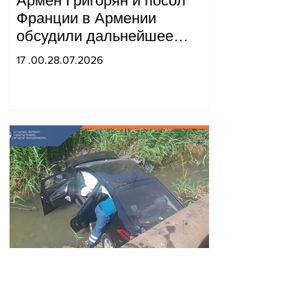
Армен Григорян и посол
Франции в Армении
обсудили дальнейшее
укрепление стратегического
17 .00.28.07.2026
партнерства.
Автомобиль упал в реку