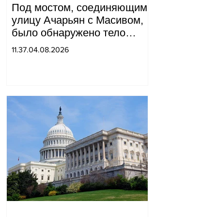
Под мостом, соединяющим
улицу Ачарьян с Масивом,
было обнаружено тело
мужчины, на котором были
11.37.04.08.2026
найдены две буквы.