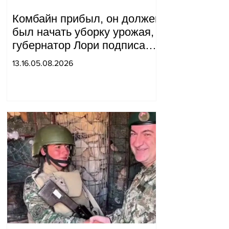
Комбайн прибыл, он должен
был начать уборку урожая,
губернатор Лори подписал
постановление о запрете
13.16.05.08.2026
благотворительности, что
мы будем делать?
Андраник Геворгян