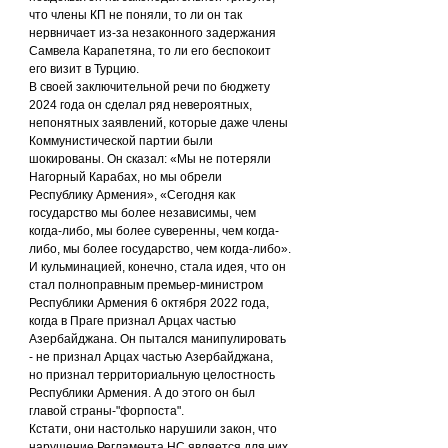
что члены КП не поняли, то ли он так 
нервничает из-за незаконного задержания 
Самвела Карапетяна, то ли его беспокоит 
его визит в Турцию.
В своей заключительной речи по бюджету 
2024 года он сделал ряд невероятных, 
непонятных заявлений, которые даже члены 
Коммунистической партии были 
шокированы. Он сказал: «Мы не потеряли 
Нагорный Карабах, но мы обрели 
Республику Армения», «Сегодня как 
государство мы более независимы, чем 
когда-либо, мы более суверенны, чем когда-
либо, мы более государство, чем когда-либо».
И кульминацией, конечно, стала идея, что он 
стал полноправным премьер-министром 
Республики Армения 6 октября 2022 года, 
когда в Праге признал Арцах частью 
Азербайджана. Он пытался манипулировать 
- не признал Арцах частью Азербайджана, 
но признал территориальную целостность 
Республики Армения. А до этого он был 
главой страны-"форпоста".
Кстати, они настолько нарушили закон, что 
нарушение Регламента НС является для них 