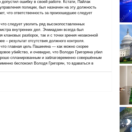
 допустил ошибку в своей работе. Кстати, Пайлак 
управления полиции, был назначен на эту должность 
ает, что ответственность за произошедшее следует 
 что следует уволить ряд высокопоставленных 
нистра внутренних дел. Эчмиадзин всегда был 
я клановых разборок, так и с точки зрения незаконной 
е – результат отсутствия должного контроля.
 что главная цель Пашиняна — как можно скорее 
ядовое убийство, и очевидно, что Володю Григоряна убил 
хорошо спланированным и заблаговременно совершённым 
 именно беспокоил Володя Григорян, то вдаваться в 