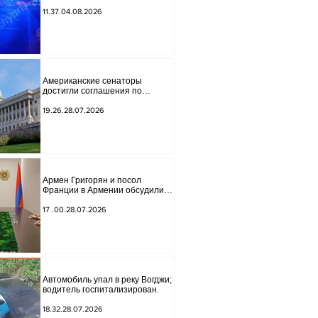
обнаружено тело мужчины, на
котором были найдены две
11.37.04.08.2026
буквы.
Американские сенаторы
достигли соглашения по
законопроекту о введении
новых санкций против России и
19.26.28.07.2026
Ирана.
Армен Григорян и посол
Франции в Армении обсудили
дальнейшее укрепление
стратегического партнерства.
17 .00.28.07.2026
Автомобиль упал в реку Вогджи;
водитель госпитализирован.
18.32.28.07.2026