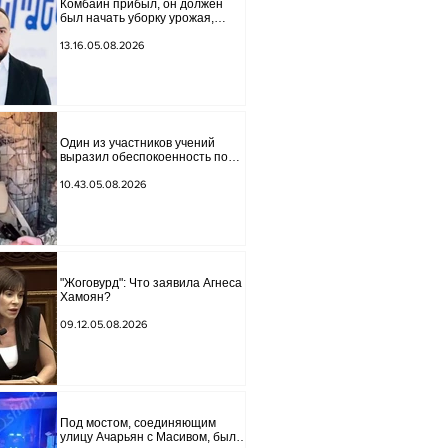
Комбайн прибыл, он должен
был начать уборку урожая,
губернатор Лори подписал
постановление о запрете
13.16.05.08.2026
благотворительности, что мы
будем делать? Андраник
Геворгян
Один из участников учений
выразил обеспокоенность по
поводу проблем на одном из
постов в Сюнике. Начальник
10.43.05.08.2026
Генерального штаба совершил
неожиданный визит.
"Жоговурд": Что заявила Агнеса
Хамоян?
09.12.05.08.2026
Под мостом, соединяющим
улицу Ачарьян с Масивом, было