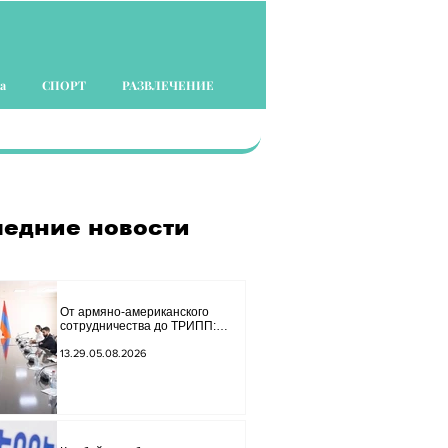
а
СПОРТ
РАЗВЛЕЧЕНИЕ
едние новости
От армяно-американского
сотрудничества до ТРИПП:
Мирзоян принял старшего
советника специального
13.29.05.08.2026
посланника США.