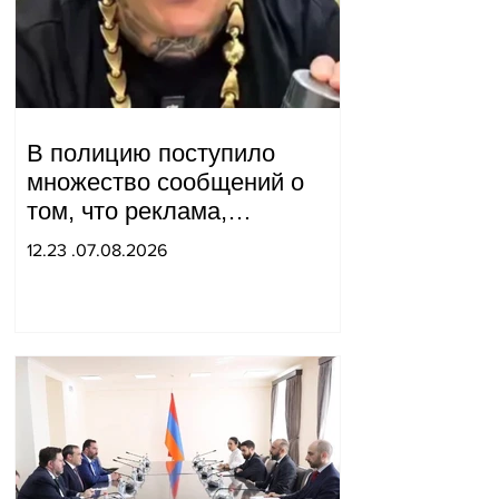
В полицию поступило
множество сообщений о
том, что реклама,
распространяемая в
12.23 .07.08.2026
интернете блогером "Tu-tu-
tu Lava", является
фейковой. Материалы
переданы в следственный
отдел.