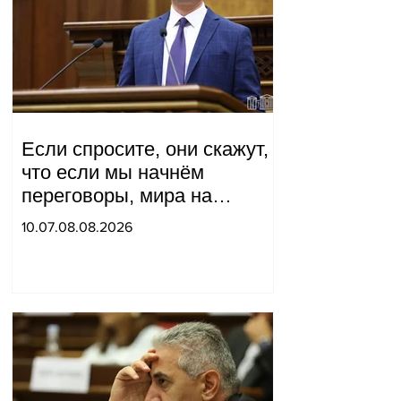
Если спросите, они скажут,
что если мы начнём
переговоры, мира на
границе не будет, начнётся
10.07.08.08.2026
война и прочая чушь.
Тигран Абрамян