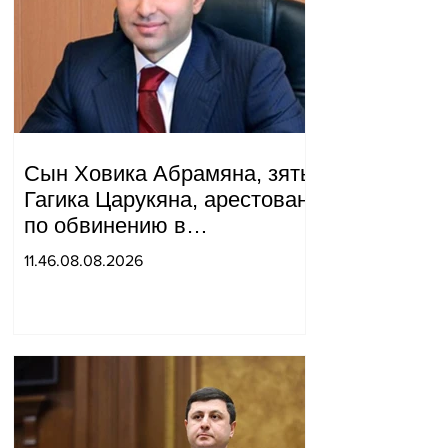
Сын Ховика Абрамяна, зять
Гагика Царукяна, арестован
по обвинению в
организации убийства.
11.46.08.08.2026