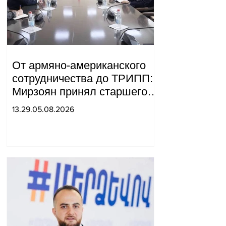
От армяно-американского
сотрудничества до ТРИПП:
Мирзоян принял старшего
советника специального
13.29.05.08.2026
посланника США.