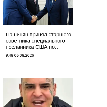
Пашинян принял старшего
советника специального
посланника США по
мирным миссиям Арье
9.48 06.08.2026
Лайтстоуна и Константина
Соколова.