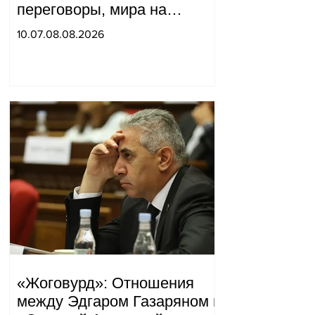
переговоры, мира на
границе не будет, начнётся
10.07.08.08.2026
война и прочая чушь.
Тигран Абрамян
«Жоговурд»: Отношения
между Эдгаром Газаряном и