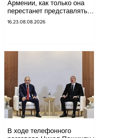
Армении, как только она
перестанет представлять
для него интерес как
16.23.08.08.2026
«инструмент против
России»: Медведев.
В ходе телефонного