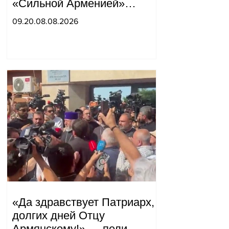
«Сильной Арменией»
обострились.
09.20.08.08.2026
«Да здравствует Патриарх,
долгих дней Отцу
Армянскому!» — пели