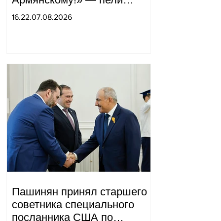
горожане во дворе.
16.22.07.08.2026
Пашинян принял старшего
советника специального
посланника США по