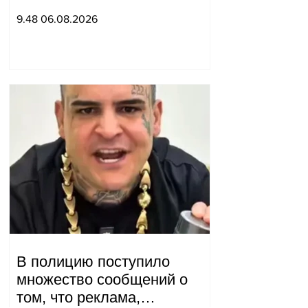
мирным миссиям Арье
9.48 06.08.2026
Лайтстоуна и Константина
Соколова.
В полицию поступило
множество сообщений о
том, что реклама,