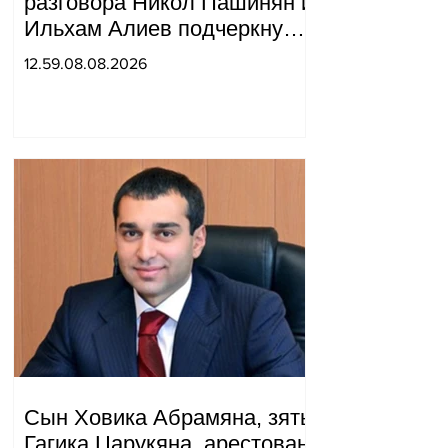
разговора Никол Пашинян и
Ильхам Алиев подчеркнули
прогресс, достигнутый за
12.59.08.08.2026
прошедший год в
нормализации отношений
между Азербайджаном и
Арменией.
Сын Ховика Абрамяна, зять
Гагика Царукяна, арестован