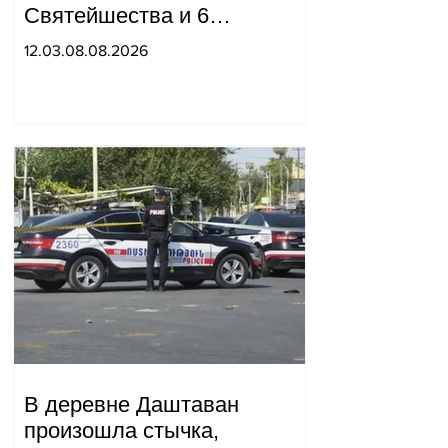
Святейшества и 6
епископов находится в
12.03.08.08.2026
компетенции двух судей:
"Pastinfo".
В деревне Даштаван
произошла стычка,