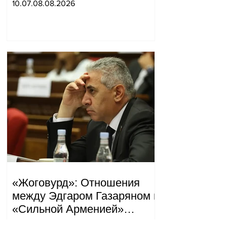
10.07.08.08.2026
война и прочая чушь.
Тигран Абрамян
«Жоговурд»: Отношения
между Эдгаром Газаряном и
«Сильной Арменией»
обострились.
09.20.08.08.2026