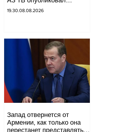
АЗ ТВ опубликовал
репортаж, в котором Сюник
19.30.08.08.2026
был назван частью
«Западного Азербайджана».
Татев Айрапетян
Запад отвернется от
Армении, как только она
перестанет представлять