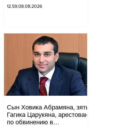
прогресс, достигнутый за
12.59.08.08.2026
прошедший год в
нормализации отношений
между Азербайджаном и
Арменией.
Сын Ховика Абрамяна, зять
Гагика Царукяна, арестован
по обвинению в