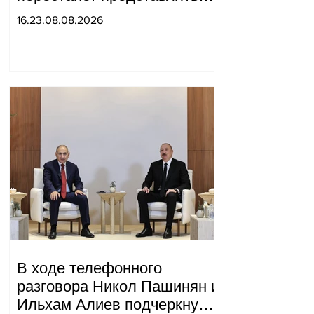
для него интерес как
16.23.08.08.2026
«инструмент против
России»: Медведев.
В ходе телефонного
разговора Никол Пашинян и
Ильхам Алиев подчеркнули