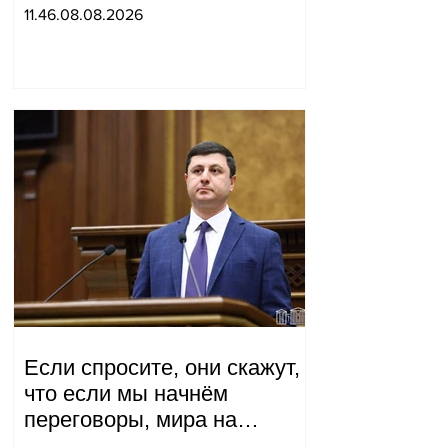
организации убийства.
11.46.08.08.2026
Если спросите, они скажут,
что если мы начнём
переговоры, мира на
границе не будет, начнётся