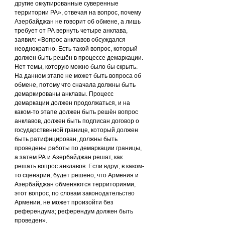
другие оккупированные суверенные 
территории РА», отвечая на вопрос, почему 
Азербайджан не говорит об обмене, а лишь 
требует от РА вернуть четыре анклава, 
заявил: «Вопрос анклавов обсуждался 
неоднократно. Есть такой вопрос, который 
должен быть решён в процессе демаркации. 
Нет темы, которую можно было бы скрыть. 
На данном этапе не может быть вопроса об 
обмене, потому что сначала должны быть 
демаркированы анклавы. Процесс 
демаркации должен продолжаться, и на 
каком-то этапе должен быть решён вопрос 
анклавов, должен быть подписан договор о 
государственной границе, который должен 
быть ратифицирован, должны быть 
проведены работы по демаркации границы, 
а затем РА и Азербайджан решат, как 
решать вопрос анклавов. Если вдруг, в каком-
то сценарии, будет решено, что Армения и 
Азербайджан обменяются территориями, 
этот вопрос, по словам законодательство 
Армении, не может произойти без 
референдума; референдум должен быть 
проведен».