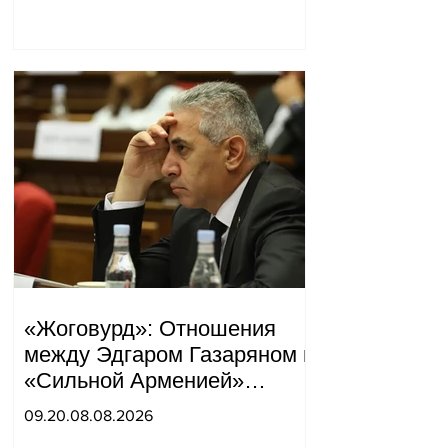
Тигран Абрамян
«Жоговурд»: Отношения
между Эдгаром Газаряном и
«Сильной Арменией»
обострились.
09.20.08.08.2026