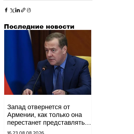
Последние новости
Запад отвернется от
Армении, как только она
перестанет представлять
для него интерес как
16.23.08.08.2026