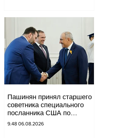
Пашинян принял старшего
советника специального
посланника США по
мирным миссиям Арье
9.48 06.08.2026
Лайтстоуна и Константина
Соколова.