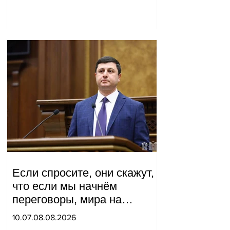
Если спросите, они скажут,
что если мы начнём
переговоры, мира на
границе не будет, начнётся
10.07.08.08.2026
война и прочая чушь.