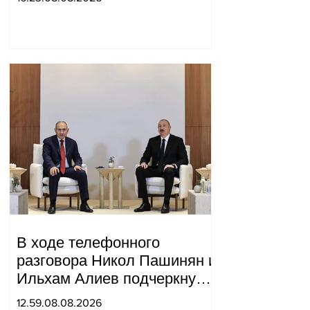
«инструмент против
России»: Медведев.
В ходе телефонного
разговора Никол Пашинян и
Ильхам Алиев подчеркнули
прогресс, достигнутый за
12.59.08.08.2026