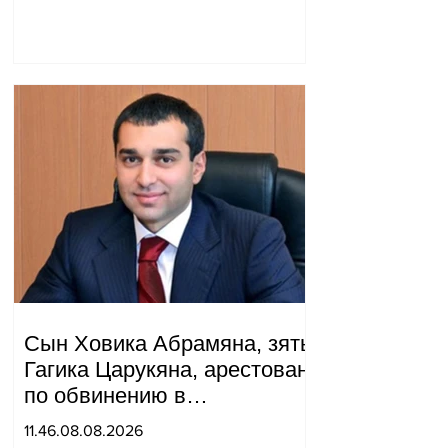
прошедший год в
нормализации отношений
между Азербайджаном и
Арменией.
Сын Ховика Абрамяна, зять
Гагика Царукяна, арестован
по обвинению в
организации убийства.
11.46.08.08.2026