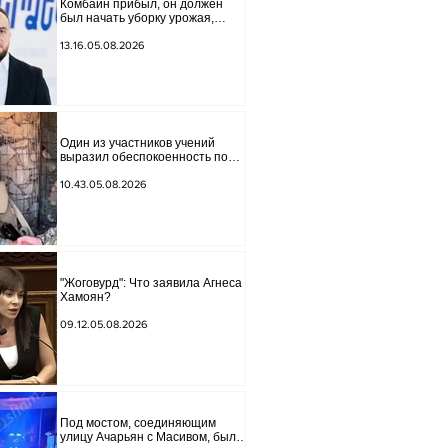
Комбайн прибыл, он должен
был начать уборку урожая,
губернатор Лори подписал
постановление о запрете
13.16.05.08.2026
благотворительности, что мы
будем делать? Андраник
Геворгян
Один из участников учений
выразил обеспокоенность по
поводу проблем на одном из
постов в Сюнике. Начальник
10.43.05.08.2026
Генерального штаба совершил
неожиданный визит.
"Жоговурд": Что заявила Агнеса
Хамоян?
09.12.05.08.2026
Под мостом, соединяющим
улицу Ачарьян с Масивом, было