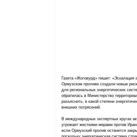
Газета «Жоговурд» пишет: «Эскалация 
Ормузском проливе создали новые риски
для региональных энергетических систе
обратилась в Министерство территориа
разъяснить, в какой степени энергетич
внешних потрясений.
В международных экспертных кругах ак
угрожает жесткими мерами против Иран
если Ормузский пролив останется закр
поскольку энергетическая система стра