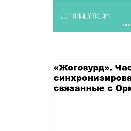
ПО
«Жоговурд». Ча
синхронизирова
связанные с Ор