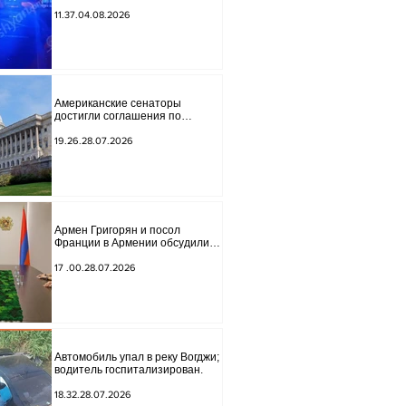
обнаружено тело мужчины, на
котором были найдены две
11.37.04.08.2026
буквы.
Американские сенаторы
достигли соглашения по
законопроекту о введении
новых санкций против России и
19.26.28.07.2026
Ирана.
Армен Григорян и посол
Франции в Армении обсудили
дальнейшее укрепление
стратегического партнерства.
17 .00.28.07.2026
Автомобиль упал в реку Вогджи;
водитель госпитализирован.
18.32.28.07.2026