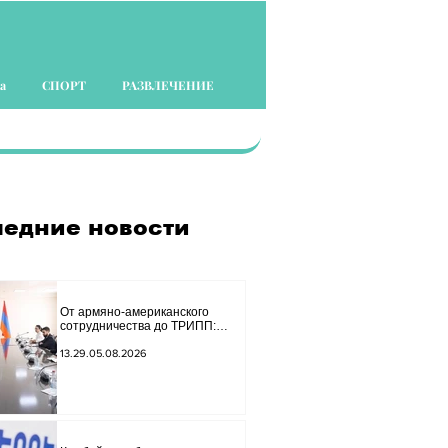
а
СПОРТ
РАЗВЛЕЧЕНИЕ
едние новости
От армяно-американского
сотрудничества до ТРИПП:
Мирзоян принял старшего
советника специального
13.29.05.08.2026
посланника США.