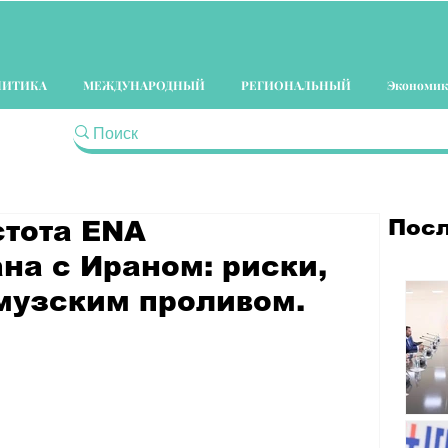
ЛИТИКА
МЕЖДУНАРОДНЫЙ
РЕГИОНАЛЬНЫЙ
Экономик
Посл
стота ENA
на с Ираном: риски,
музским проливом.