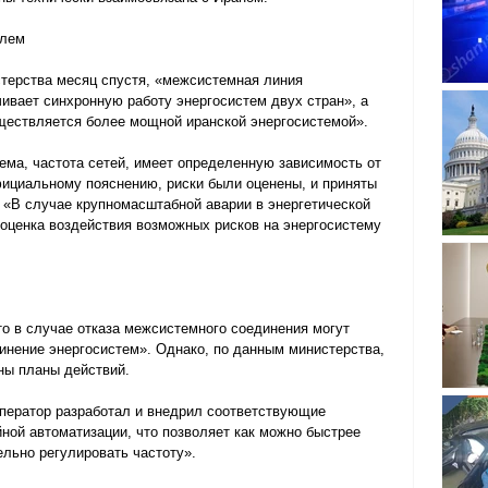
олем
стерства месяц спустя, «межсистемная линия 
ивает синхронную работу энергосистем двух стран», а 
ществляется более мощной иранской энергосистемой».
тема, частота сетей, имеет определенную зависимость от 
фициальному пояснению, риски были оценены, и приняты 
 «В случае крупномасштабной аварии в энергетической 
оценка воздействия возможных рисков на энергосистему 
о в случае отказа межсистемного соединения могут 
инение энергосистем». Однако, по данным министерства, 
ны планы действий.
оператор разработал и внедрил соответствующие 
йной автоматизации, что позволяет как можно быстрее 
льно регулировать частоту».