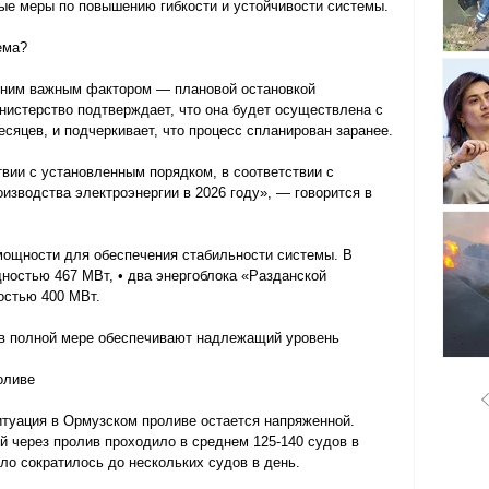
ые меры по повышению гибкости и устойчивости системы.
ема?
дним важным фактором — плановой остановкой 
истерство подтверждает, что она будет осуществлена ​​с 
есяцев, и подчеркивает, что процесс спланирован заранее.
вии с установленным порядком, в соответствии с 
оизводства электроэнергии в 2026 году», — говорится в 
мощности для обеспечения стабильности системы. В 
щностью 467 МВт, • два энергоблока «Разданской 
остью 400 МВт.
«в полной мере обеспечивают надлежащий уровень 
оливе
итуация в Ормузском проливе остается напряженной. 
 через пролив проходило в среднем 125-140 судов в 
сло сократилось до нескольких судов в день.