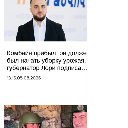
Комбайн прибыл, он должен
был начать уборку урожая,
губернатор Лори подписал
постановление о запрете
13.16.05.08.2026
благотворительности, что
мы будем делать?
Андраник Геворгян