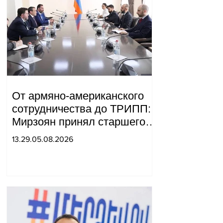
От армяно-американского
сотрудничества до ТРИПП:
Мирзоян принял старшего
советника специального
13.29.05.08.2026
посланника США.