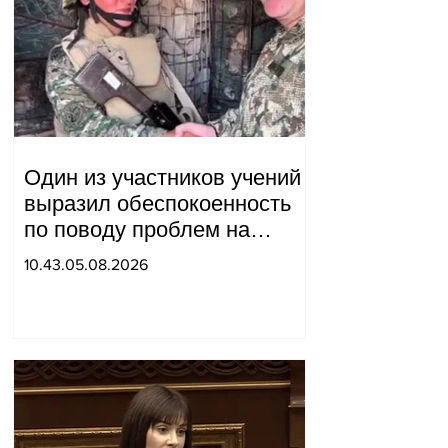
Один из участников учений
выразил обеспокоенность
по поводу проблем на
одном из постов в Сюнике.
10.43.05.08.2026
Начальник Генерального
штаба совершил
неожиданный визит.