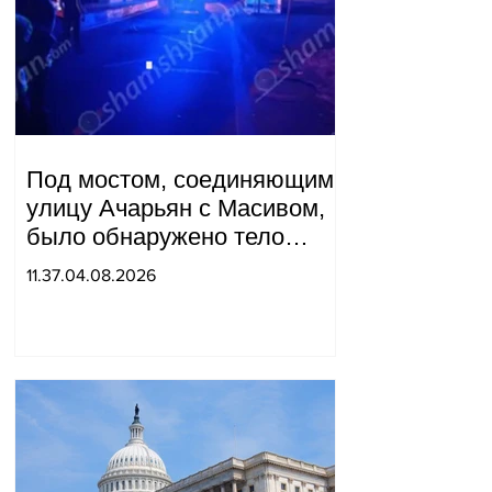
Под мостом, соединяющим
улицу Ачарьян с Масивом,
было обнаружено тело
мужчины, на котором были
11.37.04.08.2026
найдены две буквы.