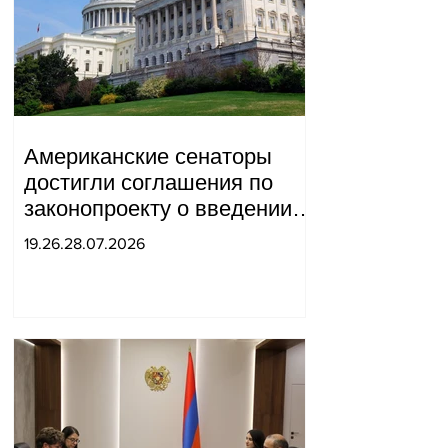
Американские сенаторы
достигли соглашения по
законопроекту о введении
новых санкций против
19.26.28.07.2026
России и Ирана.