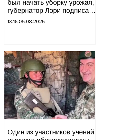
был начать уборку урожая,
губернатор Лори подписал
постановление о запрете
13.16.05.08.2026
благотворительности, что
мы будем делать?
Андраник Геворгян
Один из участников учений