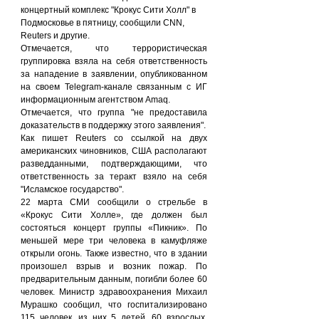
концертный комплекс "Крокус Сити Холл" в 
Подмосковье в пятницу, сообщили CNN, 
Reuters и другие.
Отмечается, что террористическая 
группировка взяла на себя ответственность 
за нападение в заявлении, опубликованном 
на своем Telegram-канале связанным с ИГ 
информационным агентством Amaq.
Отмечается, что группа "не предоставила 
доказательств в поддержку этого заявления".
Как пишет Reuters со ссылкой на двух 
американских чиновников, США располагают 
разведданными, подтверждающими, что 
ответственность за теракт взяло на себя 
"Исламское государство".
22 марта СМИ сообщили о стрельбе в 
«Крокус Сити Холле», где должен был 
состояться концерт группы «Пикник». По 
меньшей мере три человека в камуфляже 
открыли огонь. Также известно, что в здании 
произошел взрыв и возник пожар. По 
предварительным данным, погибли более 60 
человек. Министр здравоохранения Михаил 
Мурашко сообщил, что госпитализировано 
115 человек, из них 5 детей, 60 взрослых, 