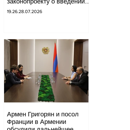
законопроекту о введении
новых санкций против
19.26.28.07.2026
России и Ирана.
Армен Григорян и посол
Франции в Армении
обсудили дальнейшее