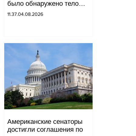
было обнаружено тело
мужчины, на котором были
11.37.04.08.2026
найдены две буквы.
Американские сенаторы
достигли соглашения по