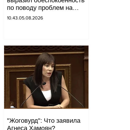
выразил обеспокоенность
по поводу проблем на
одном из постов в Сюнике.
10.43.05.08.2026
Начальник Генерального
штаба совершил
неожиданный визит.
"Жоговурд": Что заявила
Агнеса Хамоян?