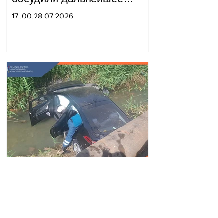
укрепление стратегического
17 .00.28.07.2026
партнерства.
Автомобиль упал в реку
Вогджи; водитель
госпитализирован.