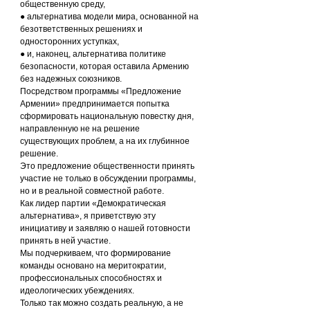
общественную среду,
● альтернатива модели мира, основанной на 
безответственных решениях и 
односторонних уступках,
● и, наконец, альтернатива политике 
безопасности, которая оставила Армению 
без надежных союзников.
Посредством программы «Предложение 
Армении» предпринимается попытка 
сформировать национальную повестку дня, 
направленную не на решение 
существующих проблем, а на их глубинное 
решение.
Это предложение общественности принять 
участие не только в обсуждении программы, 
но и в реальной совместной работе.
Как лидер партии «Демократическая 
альтернатива», я приветствую эту 
инициативу и заявляю о нашей готовности 
принять в ней участие.
Мы подчеркиваем, что формирование 
команды основано на меритократии, 
профессиональных способностях и 
идеологических убеждениях.
Только так можно создать реальную, а не 