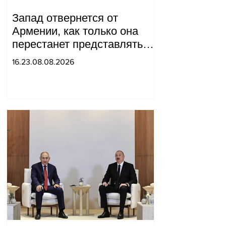
Запад отвернется от
Армении, как только она
перестанет представлять
для него интерес как
16.23.08.08.2026
«инструмент против
России»: Медведев.