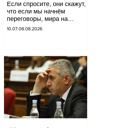
Если спросите, они скажут,
что если мы начнём
переговоры, мира на
границе не будет, начнётся
10.07.08.08.2026
война и прочая чушь.
Тигран Абрамян