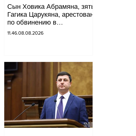
Сын Ховика Абрамяна, зять
Гагика Царукяна, арестован
по обвинению в
организации убийства.
11.46.08.08.2026