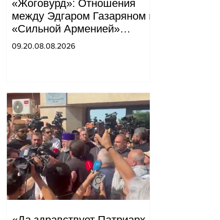
«Жоговурд»: Отношения
между Эдгаром Газаряном и
«Сильной Арменией»
обострились.
09.20.08.08.2026
«Да здравствует Патриарх,