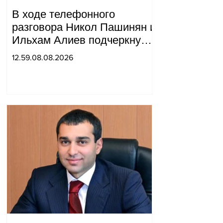
В ходе телефонного
разговора Никол Пашинян и
Ильхам Алиев подчеркнули
прогресс, достигнутый за
12.59.08.08.2026
прошедший год в
нормализации отношений
между Азербайджаном и
Арменией.