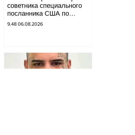
советника специального
посланника США по
мирным миссиям Арье
9.48 06.08.2026
Лайтстоуна и Константина
Соколова.
В полицию поступило