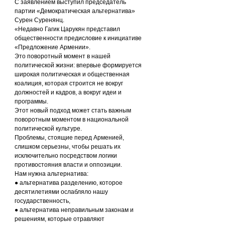
С заявлением выступил председатель 
партии «Демократическая альтернатива» 
Сурен Суренянц.
«Недавно Гагик Царукян представил 
общественности предисловие к инициативе 
«Предложение Армении».
Это поворотный момент в нашей 
политической жизни: впервые формируется 
широкая политическая и общественная 
коалиция, которая строится не вокруг 
должностей и кадров, а вокруг идеи и 
программы.
Этот новый подход может стать важным 
поворотным моментом в национальной 
политической культуре.
Проблемы, стоящие перед Арменией, 
слишком серьезны, чтобы решать их 
исключительно посредством логики 
противостояния власти и оппозиции.
Нам нужна альтернатива:
● альтернатива разделению, которое 
десятилетиями ослабляло нашу 
государственность,
● альтернатива неправильным законам и 
решениям, которые отравляют 