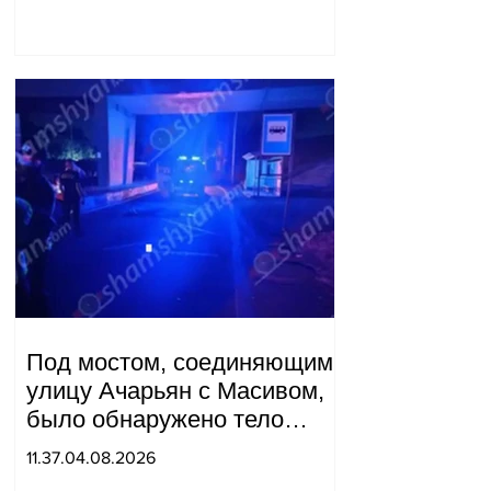
Под мостом, соединяющим
улицу Ачарьян с Масивом,
было обнаружено тело
мужчины, на котором были
11.37.04.08.2026
найдены две буквы.