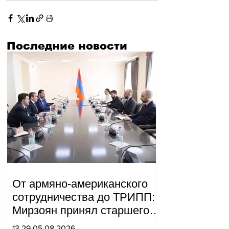
Последние новости
От армяно-американского
сотрудничества до ТРИПП:
Мирзоян принял старшего
советника специального
13.29.05.08.2026