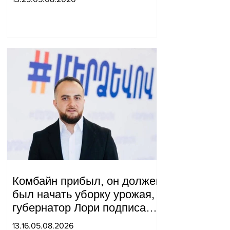
посланника США.
Комбайн прибыл, он должен
был начать уборку урожая,
губернатор Лори подписал
постановление о запрете
13.16.05.08.2026