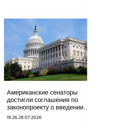
Американские сенаторы
достигли соглашения по
законопроекту о введении
новых санкций против
19.26.28.07.2026
России и Ирана.