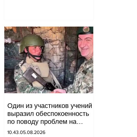
благотворительности, что
мы будем делать?
Андраник Геворгян
Один из участников учений
выразил обеспокоенность
по поводу проблем на
одном из постов в Сюнике.
10.43.05.08.2026