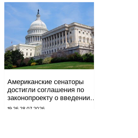
Американские сенаторы
достигли соглашения по
законопроекту о введении
новых санкций против
19.26.28.07.2026
России и Ирана.