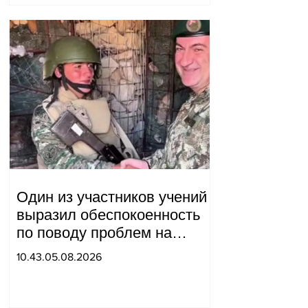
Андраник Геворгян
Один из участников учений
выразил обеспокоенность
по поводу проблем на
одном из постов в Сюнике.
10.43.05.08.2026
Начальник Генерального
штаба совершил
неожиданный визит.