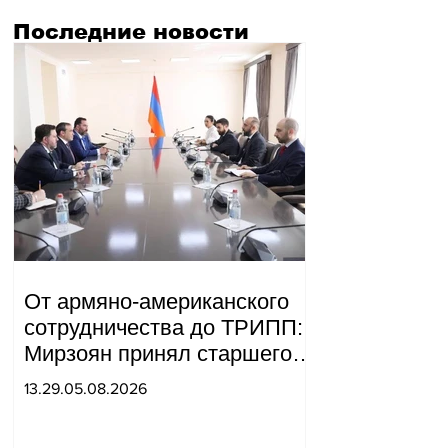
Последние новости
От армяно-американского
сотрудничества до ТРИПП:
Мирзоян принял старшего
советника специального
13.29.05.08.2026
посланника США.