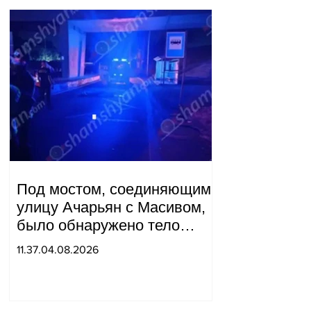
Под мостом, соединяющим
улицу Ачарьян с Масивом,
было обнаружено тело
мужчины, на котором были
11.37.04.08.2026
найдены две буквы.