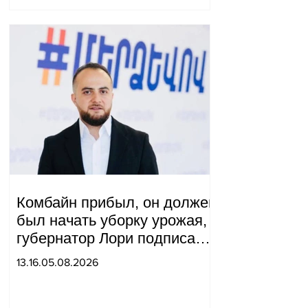
Комбайн прибыл, он должен
был начать уборку урожая,
губернатор Лори подписал
постановление о запрете
13.16.05.08.2026
благотворительности, что
мы будем делать?