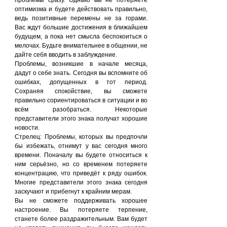
проблемы сразу. Однако вы не потеряете 
оптимизма и будете действовать правильно, 
ведь позитивные перемены не за горами. 
Вас ждут большие достижения в ближайшем 
будущем, а пока нет смысла беспокоиться о 
мелочах. Будьте внимательнее в общении, не 
дайте себя вводить в заблуждение.
Проблемы, возникшие в начале месяца, 
дадут о себе знать. Сегодня вы вспомните об 
ошибках, допущенных в тот период. 
Сохраняя спокойствие, вы сможете 
правильно сориентироваться в ситуации и во 
всём разобраться. Некоторые 
представители этого знака получат хорошие 
новости.
Стрелец: Проблемы, которых вы предпочли 
бы избежать, отнимут у вас сегодня много 
времени. Поначалу вы будете относиться к 
ним серьёзно, но со временем потеряете 
концентрацию, что приведёт к ряду ошибок. 
Многие представители этого знака сегодня 
заскучают и прибегнут к крайним мерам.
Вы не сможете поддерживать хорошее 
настроение. Вы потеряете терпение, 
станете более раздражительным. Вам будет 