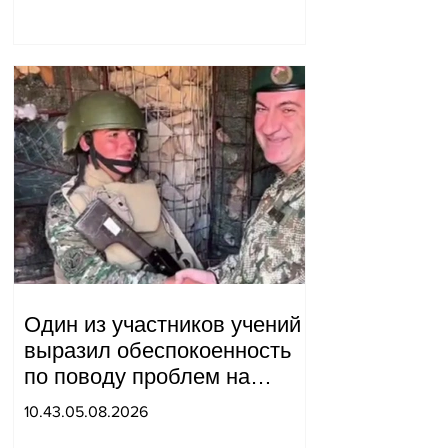
мы будем делать?
Андраник Геворгян
Один из участников учений
выразил обеспокоенность
по поводу проблем на
одном из постов в Сюнике.
10.43.05.08.2026
Начальник Генерального