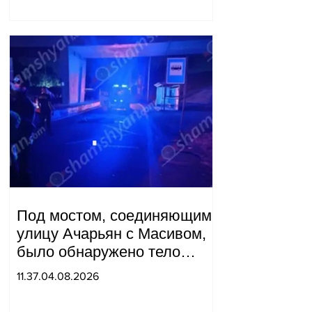
Под мостом, соединяющим
улицу Ачарьян с Масивом,
было обнаружено тело
мужчины, на котором были
11.37.04.08.2026
найдены две буквы.