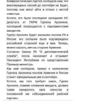
Коммунистическая партия сообщила нам, что 
внеочередных сессий до сентября не будет, 
поэтому они могут уйти в отпуск с чистой 
совестью.
Кстати, это было последнее заседание НС 
депутата от ПКРМ Гургена Арсеняна. 
последний попрощается с парламентским 
мандатом.
Гурген Арсенян будет назначен послом РА в 
России. его согласие было подтверждено 
российской стороной еще в мае. Теперь, 
можно сказать, мяч на стороне Армении.
Согласно Закону РА "О дипломатической 
службе", посла назначает и отзывает 
Президент Республики по представлению 
Премьер-министра.
Как нам сообщили, приказ о назначении 
Гургена Арсеняна послом Армении в России 
станет официальным уже в сентябре.
Кстати, как того требует закон, Гурген 
Арсенян, помимо сложения мандата, должен 
также прекратить свое членство в 
основанной им «Объединенной рабочей 
партии».