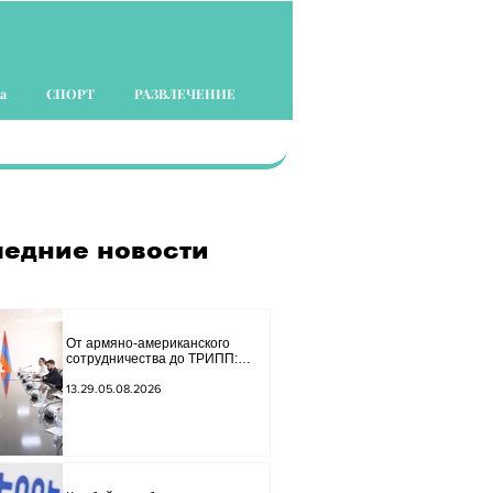
а
СПОРТ
РАЗВЛЕЧЕНИЕ
едние новости
От армяно-американского
сотрудничества до ТРИПП:
Мирзоян принял старшего
советника специального
13.29.05.08.2026
посланника США.