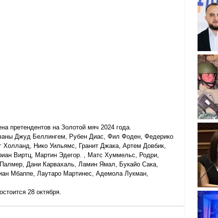
ена претендентов на Золотой мяч 2024 года.
ваны Джуд Беллингем, Рубен Диас, Фил Фоден, Федерико 
 Холланд, Нико Уильямс, Гранит Джака, Артем Довбик, 
иан Виртц, Мартин Эдегор. , Матс Хуммельс, Родри, 
 Палмер, Дани Карвахаль, Ламин Ямал, Букайо Сака, 
иан Мбаппе, Лаутаро Мартинес, Адемола Лукман, 
стоится 28 октября.