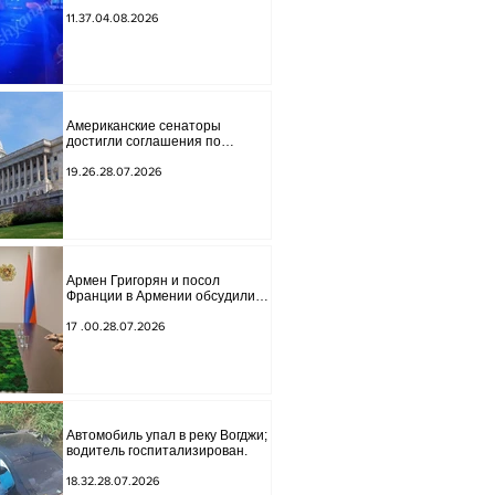
обнаружено тело мужчины, на
котором были найдены две
11.37.04.08.2026
буквы.
Американские сенаторы
достигли соглашения по
законопроекту о введении
новых санкций против России и
19.26.28.07.2026
Ирана.
Армен Григорян и посол
Франции в Армении обсудили
дальнейшее укрепление
стратегического партнерства.
17 .00.28.07.2026
Автомобиль упал в реку Вогджи;
водитель госпитализирован.
18.32.28.07.2026