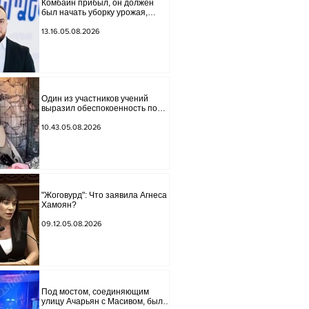
Комбайн прибыл, он должен
был начать уборку урожая,
губернатор Лори подписал
постановление о запрете
13.16.05.08.2026
благотворительности, что мы
будем делать? Андраник
Геворгян
Один из участников учений
выразил обеспокоенность по
поводу проблем на одном из
постов в Сюнике. Начальник
10.43.05.08.2026
Генерального штаба совершил
неожиданный визит.
"Жоговурд": Что заявила Агнеса
Хамоян?
09.12.05.08.2026
Под мостом, соединяющим
улицу Ачарьян с Масивом, было