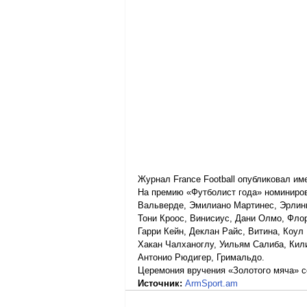
Журнал France Football опубликовал им
На премию «Футболист года» номиниро
Вальверде, Эмилиано Мартинес, Эрлинг
Тони Кроос, Винисиус, Дани Олмо, Флор
Гарри Кейн, Деклан Райс, Витина, Коул
Хакан Чалханоглу, Уильям Салиба, Кил
Антонио Рюдигер, Гримальдо.
Церемония вручения «Золотого мяча» со
Источник:
ArmSport.am