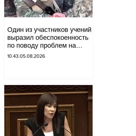
Один из участников учений
выразил обеспокоенность
по поводу проблем на
одном из постов в Сюнике.
10.43.05.08.2026
Начальник Генерального
штаба совершил
неожиданный визит.