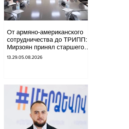
От армяно-американского
сотрудничества до ТРИПП:
Мирзоян принял старшего
советника специального
13.29.05.08.2026
посланника США.