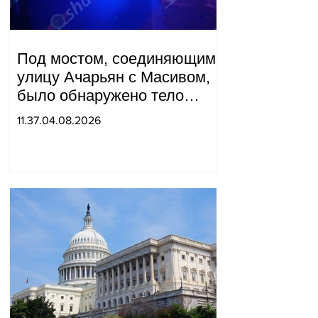
Под мостом, соединяющим
улицу Ачарьян с Масивом,
было обнаружено тело
мужчины, на котором были
11.37.04.08.2026
найдены две буквы.