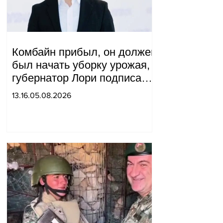
Комбайн прибыл, он должен
был начать уборку урожая,
губернатор Лори подписал
постановление о запрете
13.16.05.08.2026
благотворительности, что
мы будем делать?
Андраник Геворгян