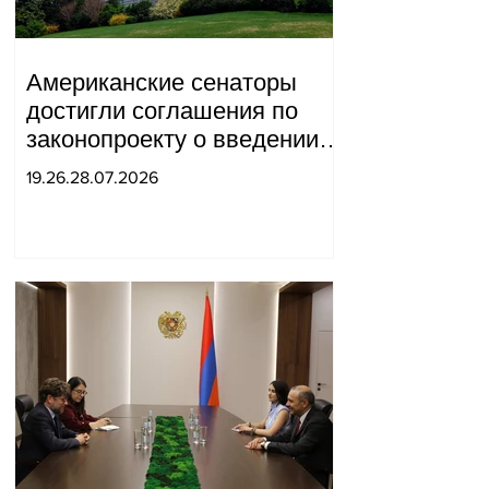
Американские сенаторы
достигли соглашения по
законопроекту о введении
новых санкций против
19.26.28.07.2026
России и Ирана.