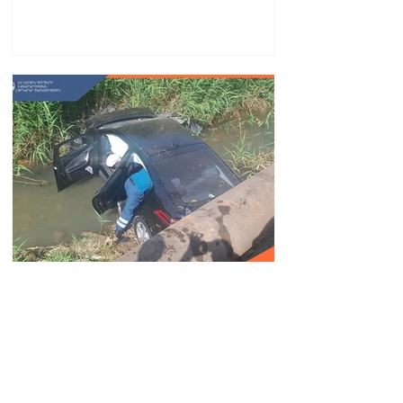
партнерства.
Автомобиль упал в реку
Вогджи; водитель
госпитализирован.
18.32.28.07.2026