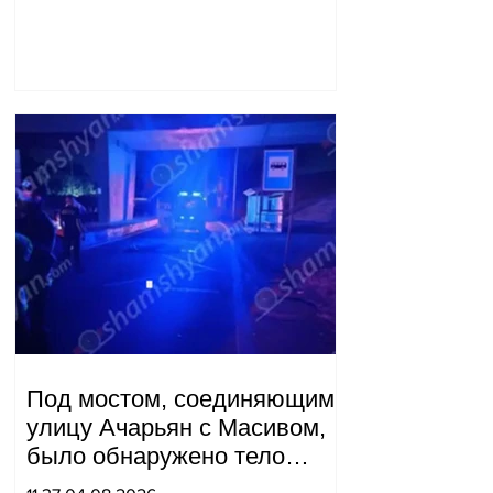
Под мостом, соединяющим
улицу Ачарьян с Масивом,
было обнаружено тело
мужчины, на котором были