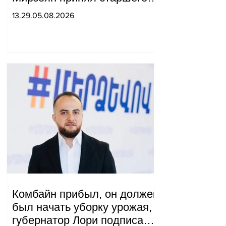
советника специального
13.29.05.08.2026
посланника США.
Комбайн прибыл, он должен
был начать уборку урожая,
губернатор Лори подписал