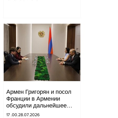
России и Ирана.
Армен Григорян и посол
Франции в Армении
обсудили дальнейшее
укрепление стратегического
17 .00.28.07.2026