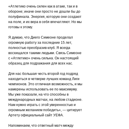
«Атлетико очень силен как в атаке, так и в 
обороне; иначе они просто не дошли бы до 
полуфинала. Энергия, которую они создают 
на поле, и их вера в себя впечатляют. Но мы 
готовы к этому.
Я думаю, что Диего Симеоне проделал 
огромную работу за последние 15 лет, 
полностью преобразив клуб. Я всегда 
восхищался такими людьми. Связь Симеоне 
с «Атлетико» очень сильна. Он настоящий 
образец для подражания для всех нас.
Для нас большая честь второй год подряд 
находиться в четверке лучших команд Лиги 
чемпионов. Это отличная возможность, и мы 
намерены использовать ее по максимуму. 
Мы уже показали, на что способны в 
международных матчах, на любом стадионе. 
Нам нужно играть с этой уверенностью и 
огромным желанием победить», — цитирует 
Артету официальный сайт УЕФА.
Напоминаем, что ответный матч между 