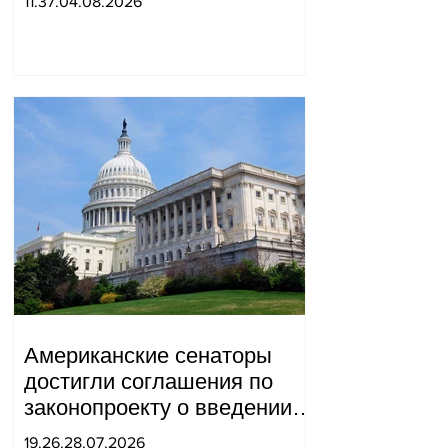
11.37.04.08.2026
найдены две буквы.
Американские сенаторы
достигли соглашения по
законопроекту о введении
новых санкций против
19.26.28.07.2026