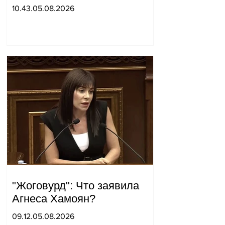
одном из постов в Сюнике.
10.43.05.08.2026
Начальник Генерального
штаба совершил
неожиданный визит.
"Жоговурд": Что заявила
Агнеса Хамоян?
09.12.05.08.2026