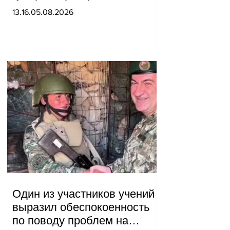
постановление о запрете
13.16.05.08.2026
благотворительности, что
мы будем делать?
Андраник Геворгян
Один из участников учений
выразил обеспокоенность
по поводу проблем на