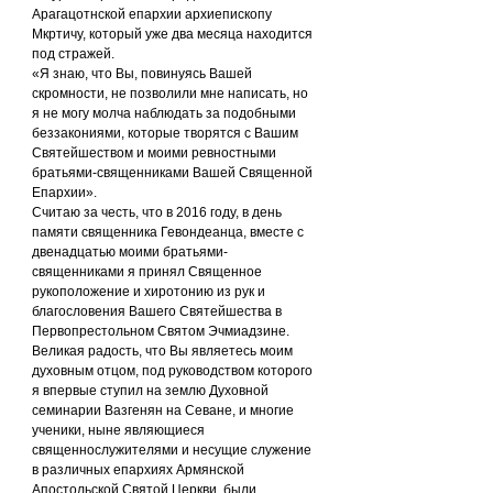
Арагацотнской епархии архиепископу 
Мкртичу, который уже два месяца находится 
под стражей.
«Я знаю, что Вы, повинуясь Вашей 
скромности, не позволили мне написать, но 
я не могу молча наблюдать за подобными 
беззакониями, которые творятся с Вашим 
Святейшеством и моими ревностными 
братьями-священниками Вашей Священной 
Епархии».
Считаю за честь, что в 2016 году, в день 
памяти священника Гевондеанца, вместе с 
двенадцатью моими братьями-
священниками я принял Священное 
рукоположение и хиротонию из рук и 
благословения Вашего Святейшества в 
Первопрестольном Святом Эчмиадзине. 
Великая радость, что Вы являетесь моим 
духовным отцом, под руководством которого 
я впервые ступил на землю Духовной 
семинарии Вазгенян на Севане, и многие 
ученики, ныне являющиеся 
священнослужителями и несущие служение 
в различных епархиях Армянской 
Апостольской Святой Церкви, были 