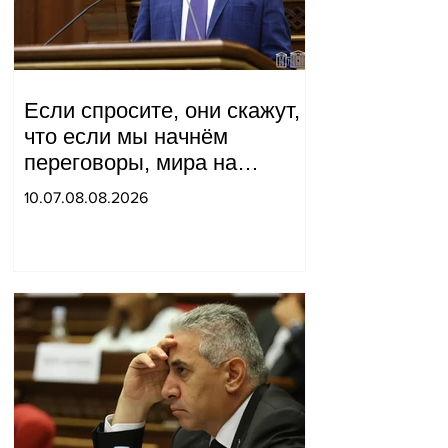
Если спросите, они скажут,
что если мы начнём
переговоры, мира на
границе не будет, начнётся
10.07.08.08.2026
война и прочая чушь.
Тигран Абрамян