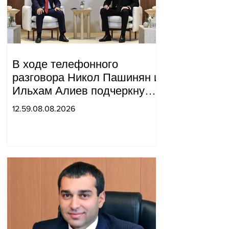
В ходе телефонного
разговора Никол Пашинян и
Ильхам Алиев подчеркнули
прогресс, достигнутый за
12.59.08.08.2026
прошедший год в
нормализации отношений
между Азербайджаном и
Арменией.