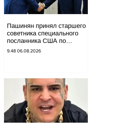
Пашинян принял старшего
советника специального
посланника США по
мирным миссиям Арье
9.48 06.08.2026
Лайтстоуна и Константина
Соколова.