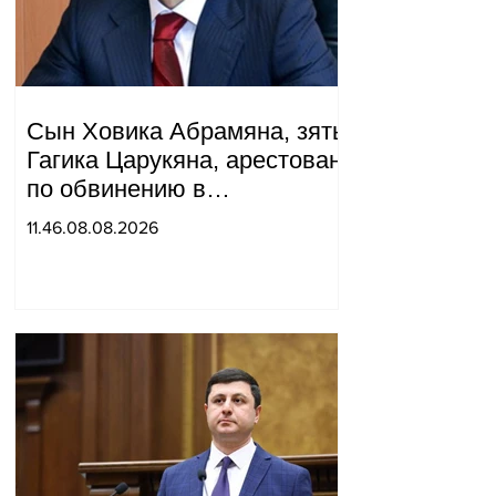
Сын Ховика Абрамяна, зять
Гагика Царукяна, арестован
по обвинению в
организации убийства.
11.46.08.08.2026