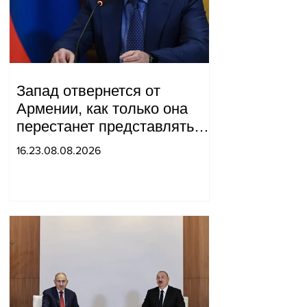
Запад отвернется от
Армении, как только она
перестанет представлять
для него интерес как
16.23.08.08.2026
«инструмент против
России»: Медведев.