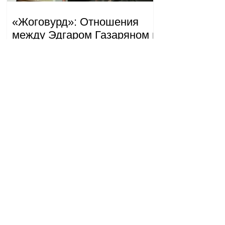
«Жоговурд»: Отношения
между Эдгаром Газаряном и
«Сильной Арменией»
обострились.
09.20.08.08.2026