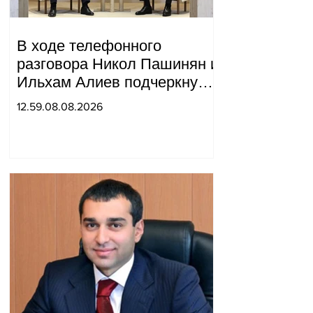
В ходе телефонного
разговора Никол Пашинян и
Ильхам Алиев подчеркнули
прогресс, достигнутый за
12.59.08.08.2026
прошедший год в
нормализации отношений
между Азербайджаном и
Арменией.