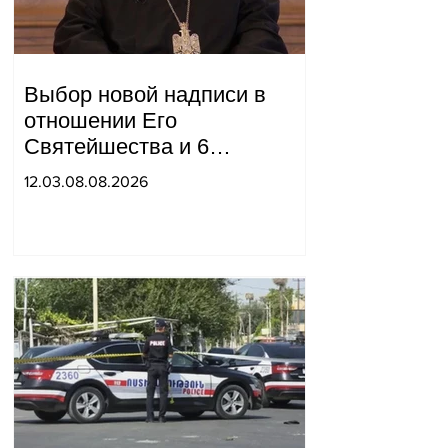
Выбор новой надписи в
отношении Его
Святейшества и 6
епископов находится в
12.03.08.08.2026
компетенции двух судей:
"Pastinfo".