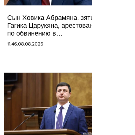
Сын Ховика Абрамяна, зять
Гагика Царукяна, арестован
по обвинению в
организации убийства.
11.46.08.08.2026