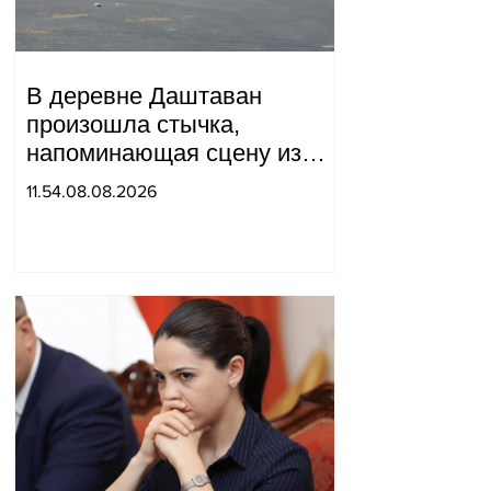
В деревне Даштаван
произошла стычка,
напоминающая сцену из
военного фильма: более 10
11.54.08.08.2026
человек получили ранения.