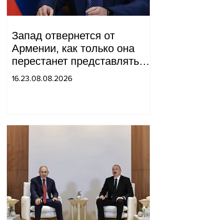
Запад отвернется от
Армении, как только она
перестанет представлять
для него интерес как
16.23.08.08.2026
«инструмент против
России»: Медведев.