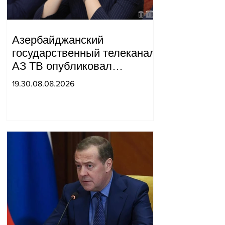
Азербайджанский
государственный телеканал
АЗ ТВ опубликовал
репортаж, в котором Сюник
19.30.08.08.2026
был назван частью
«Западного Азербайджана».
Татев Айрапетян