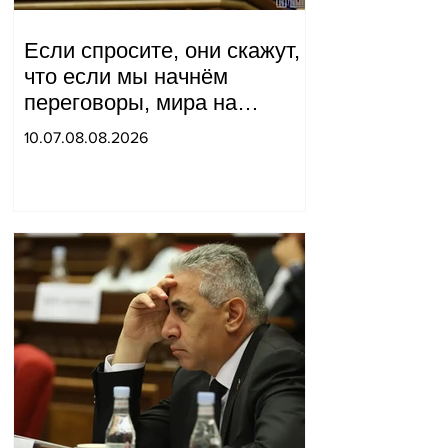
Если спросите, они скажут,
что если мы начнём
переговоры, мира на
границе не будет, начнётся
10.07.08.08.2026
война и прочая чушь.
Тигран Абрамян