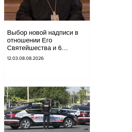
Выбор новой надписи в
отношении Его
Святейшества и 6
епископов находится в
12.03.08.08.2026
компетенции двух судей:
"Pastinfo".