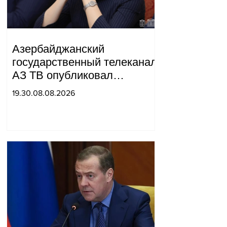
Азербайджанский
государственный телеканал
АЗ ТВ опубликовал
репортаж, в котором Сюник
19.30.08.08.2026
был назван частью
«Западного Азербайджана».
Татев Айрапетян