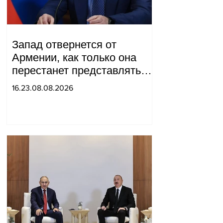
Запад отвернется от
Армении, как только она
перестанет представлять
для него интерес как
16.23.08.08.2026
«инструмент против
России»: Медведев.