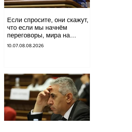
Если спросите, они скажут,
что если мы начнём
переговоры, мира на
границе не будет, начнётся
10.07.08.08.2026
война и прочая чушь.
Тигран Абрамян