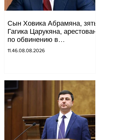
Сын Ховика Абрамяна, зять
Гагика Царукяна, арестован
по обвинению в
организации убийства.
11.46.08.08.2026