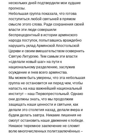
нескольких дней подтвердили мои худшие 
прогнозы.
Небольшая группа показала, что готова 
поступиться любой святыней в прямом 
смысле этого слова. Ради сохранения своей 
власти эти люди совершили 
беспрецедентный в истории армянского 
народа поступок, попытавшись враждебно 
нарушить уклад Армянской Апостольской 
Церкви и своим вмешательством осквернить 
Святую Литургию. Тем самым эти власти 
«сделали новый шаг» на пути к 
национальному разделению, заслужив 
осуждение и гнев всего армянства.
Мы можем быть уверены, что эта небольшая 
группа не остановится ни перед чем, чтобы 
напасть на наш важнейший национальный 
институт – наш Первопрестольный. Однако 
они должны знать, что мы продолжим 
защищать наши ценности и святыни, как 
делали это столетия назад, делали вчера и 
будем делать завтра. Никакие лишения не 
смогут остановить наше движение к победе. 
Никакое тюремное заключение не сломит 
волю многочисленных политзаключённых – 