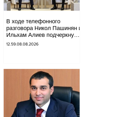
В ходе телефонного
разговора Никол Пашинян и
Ильхам Алиев подчеркнули
прогресс, достигнутый за
12.59.08.08.2026
прошедший год в
нормализации отношений
между Азербайджаном и
Арменией.