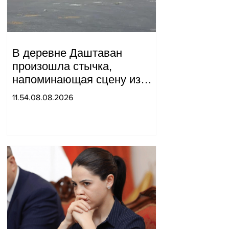
В деревне Даштаван
произошла стычка,
напоминающая сцену из
военного фильма: более 10
11.54.08.08.2026
человек получили ранения.