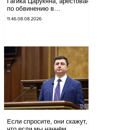
Гагика Царукяна, арестован
по обвинению в
организации убийства.
11.46.08.08.2026
Если спросите, они скажут,
что если мы начнём