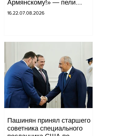
Армянскому!» — пели
горожане во дворе.
16.22.07.08.2026
Пашинян принял старшего
советника специального