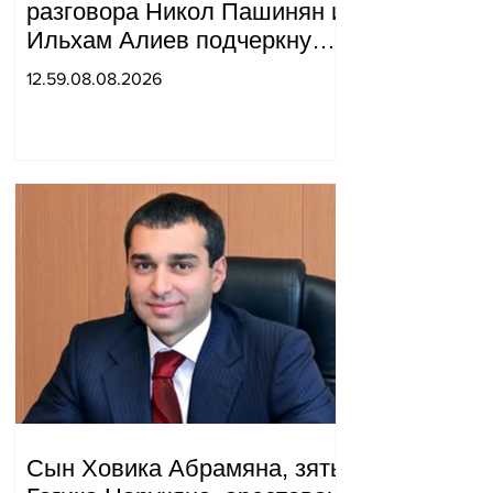
разговора Никол Пашинян и
Ильхам Алиев подчеркнули
прогресс, достигнутый за
12.59.08.08.2026
прошедший год в
нормализации отношений
между Азербайджаном и
Арменией.
Сын Ховика Абрамяна, зять