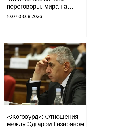
переговоры, мира на
границе не будет, начнётся
10.07.08.08.2026
война и прочая чушь.
Тигран Абрамян
«Жоговурд»: Отношения
между Эдгаром Газаряном и