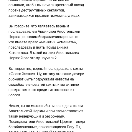
слышали, чтобы вы начали крестовый поход 
против деструктивных сектантов, 
занимающихся прозелитизмом на улицах.
Вы говорите, что являетесь верным 
последователем Армянской Апостольской 
Церкви, но своим безразличием решаете, 
что имеете право «менять», «смещать», 
преследовать и гнать Помазанника 
Католикоса. В какой из этих Апостольских 
Церквей вас этому научили?
Вы, вероятно, верный последователь секты 
«Слово Жизни». Ну, потому что ваши дочери 
обожают быть подружками невесты на 
свадьбах членов этой секты, и вы активно 
продвигаете это среди тиктокеров и их 
боссов.
Никол, ты не можешь быть последователем 
Апостольской Церкви и при этом оставаться 
таким неверующим и безбожным. 
Последователи Апостольской Церкви – люди 
богобоязненные, поклоняющиеся Богу. Ты, 