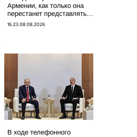
Армении, как только она
перестанет представлять
для него интерес как
16.23.08.08.2026
«инструмент против
России»: Медведев.
В ходе телефонного