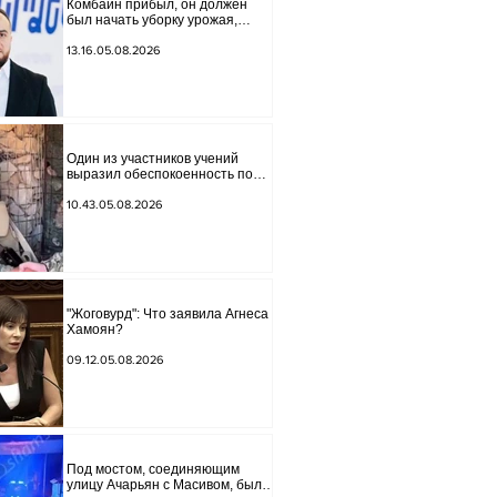
Комбайн прибыл, он должен
был начать уборку урожая,
губернатор Лори подписал
постановление о запрете
13.16.05.08.2026
благотворительности, что мы
будем делать? Андраник
Геворгян
Один из участников учений
выразил обеспокоенность по
поводу проблем на одном из
постов в Сюнике. Начальник
10.43.05.08.2026
Генерального штаба совершил
неожиданный визит.
"Жоговурд": Что заявила Агнеса
Хамоян?
09.12.05.08.2026
Под мостом, соединяющим
улицу Ачарьян с Масивом, было