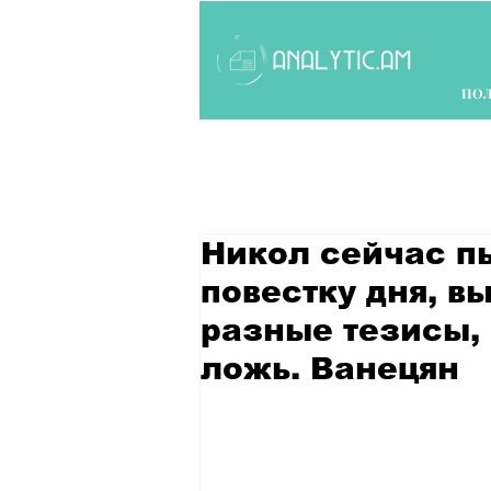
ПО
Никол сейчас п
повестку дня, в
разные тезисы,
ложь. Ванецян