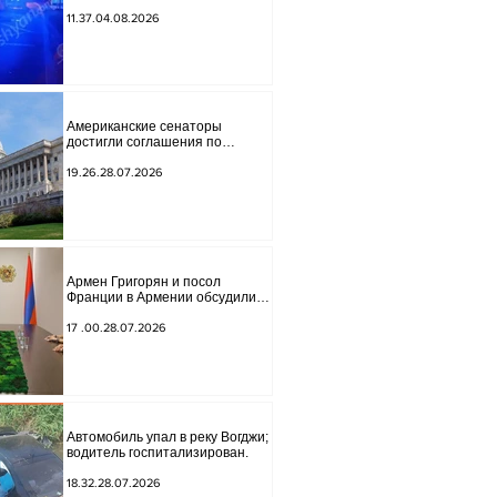
обнаружено тело мужчины, на
котором были найдены две
11.37.04.08.2026
буквы.
Американские сенаторы
достигли соглашения по
законопроекту о введении
новых санкций против России и
19.26.28.07.2026
Ирана.
Армен Григорян и посол
Франции в Армении обсудили
дальнейшее укрепление
стратегического партнерства.
17 .00.28.07.2026
Автомобиль упал в реку Вогджи;
водитель госпитализирован.
18.32.28.07.2026