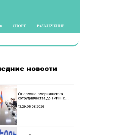
а
СПОРТ
РАЗВЛЕЧЕНИЕ
едние новости
От армяно-американского
сотрудничества до ТРИПП:
Мирзоян принял старшего
советника специального
13.29.05.08.2026
посланника США.