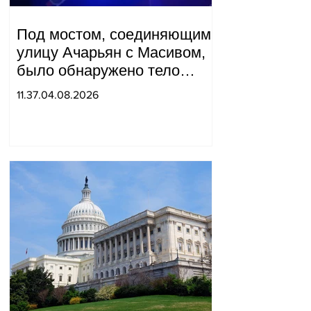
Под мостом, соединяющим
улицу Ачарьян с Масивом,
было обнаружено тело
мужчины, на котором были
11.37.04.08.2026
найдены две буквы.