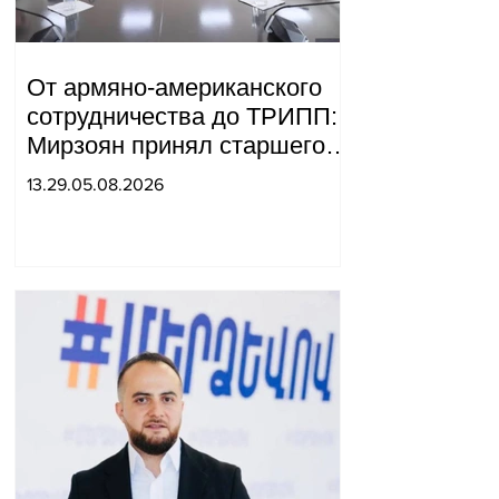
От армяно-американского
сотрудничества до ТРИПП:
Мирзоян принял старшего
советника специального
13.29.05.08.2026
посланника США.