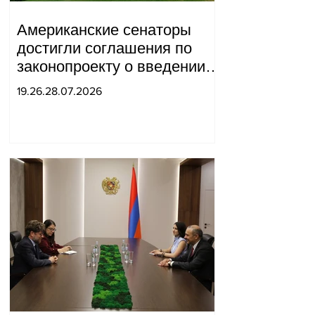
Американские сенаторы
достигли соглашения по
законопроекту о введении
новых санкций против
19.26.28.07.2026
России и Ирана.