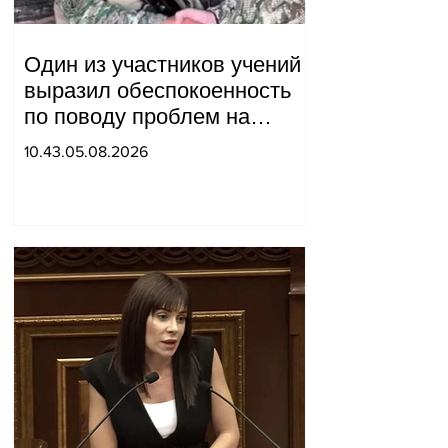
Один из участников учений
выразил обеспокоенность
по поводу проблем на
одном из постов в Сюнике.
10.43.05.08.2026
Начальник Генерального
штаба совершил
неожиданный визит.