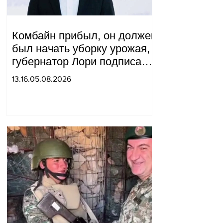
Комбайн прибыл, он должен
был начать уборку урожая,
губернатор Лори подписал
постановление о запрете
13.16.05.08.2026
благотворительности, что
мы будем делать?
Андраник Геворгян