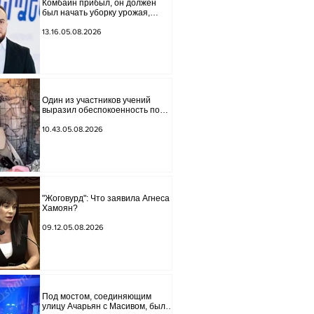
Комбайн прибыл, он должен
был начать уборку урожая,
губернатор Лори подписал
постановление о запрете
13.16.05.08.2026
благотворительности, что мы
будем делать? Андраник
Геворгян
Один из участников учений
выразил обеспокоенность по
поводу проблем на одном из
постов в Сюнике. Начальник
10.43.05.08.2026
Генерального штаба совершил
неожиданный визит.
"Жоговурд": Что заявила Агнеса
Хамоян?
09.12.05.08.2026
Под мостом, соединяющим
улицу Ачарьян с Масивом, было