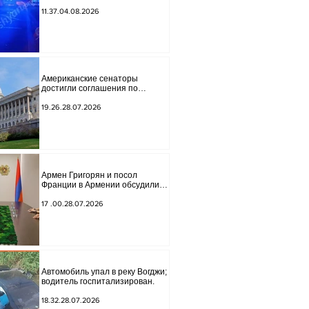
обнаружено тело мужчины, на
котором были найдены две
11.37.04.08.2026
буквы.
Американские сенаторы
достигли соглашения по
законопроекту о введении
новых санкций против России и
19.26.28.07.2026
Ирана.
Армен Григорян и посол
Франции в Армении обсудили
дальнейшее укрепление
стратегического партнерства.
17 .00.28.07.2026
Автомобиль упал в реку Вогджи;
водитель госпитализирован.
18.32.28.07.2026