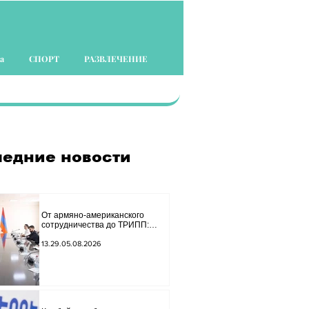
а
СПОРТ
РАЗВЛЕЧЕНИЕ
едние новости
От армяно-американского
сотрудничества до ТРИПП:
Мирзоян принял старшего
советника специального
13.29.05.08.2026
посланника США.