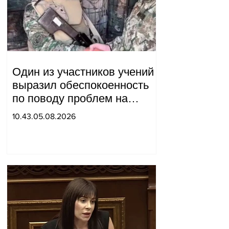
Один из участников учений
выразил обеспокоенность
по поводу проблем на
одном из постов в Сюнике.
10.43.05.08.2026
Начальник Генерального
штаба совершил
неожиданный визит.