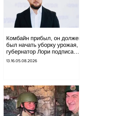
Комбайн прибыл, он должен
был начать уборку урожая,
губернатор Лори подписал
постановление о запрете
13.16.05.08.2026
благотворительности, что
мы будем делать?
Андраник Геворгян