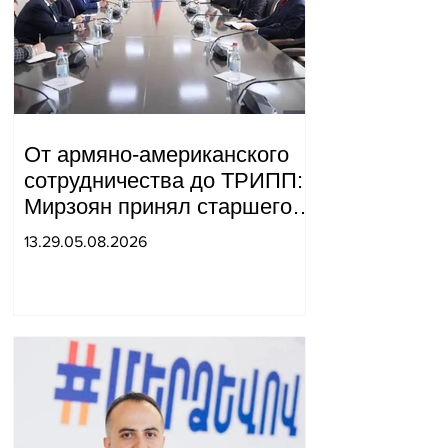
От армяно-американского
сотрудничества до ТРИПП:
Мирзоян принял старшего
советника специального
13.29.05.08.2026
посланника США.