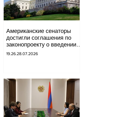
Американские сенаторы
достигли соглашения по
законопроекту о введении
новых санкций против
19.26.28.07.2026
России и Ирана.