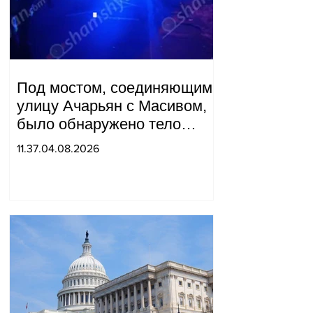
Под мостом, соединяющим
улицу Ачарьян с Масивом,
было обнаружено тело
мужчины, на котором были
11.37.04.08.2026
найдены две буквы.