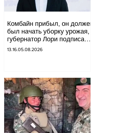
Комбайн прибыл, он должен
был начать уборку урожая,
губернатор Лори подписал
постановление о запрете
13.16.05.08.2026
благотворительности, что
мы будем делать?
Андраник Геворгян