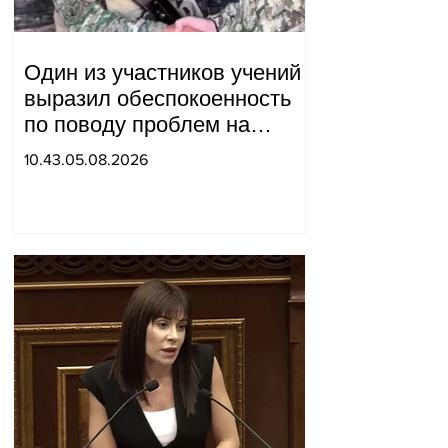
Один из участников учений
выразил обеспокоенность
по поводу проблем на
одном из постов в Сюнике.
10.43.05.08.2026
Начальник Генерального
штаба совершил
неожиданный визит.