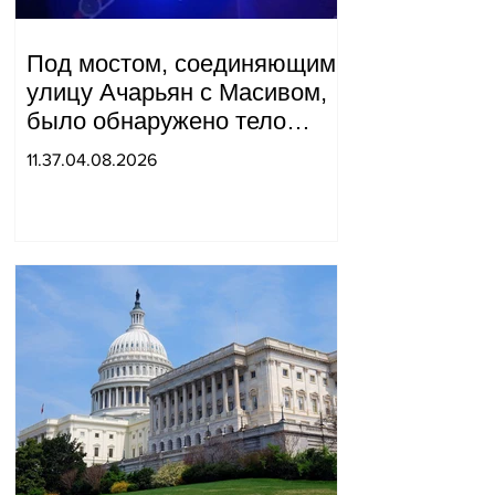
Под мостом, соединяющим
улицу Ачарьян с Масивом,
было обнаружено тело
мужчины, на котором были
11.37.04.08.2026
найдены две буквы.