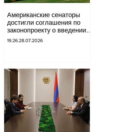
Американские сенаторы
достигли соглашения по
законопроекту о введении
новых санкций против
19.26.28.07.2026
России и Ирана.