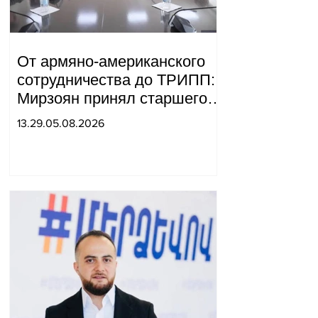
От армяно-американского
сотрудничества до ТРИПП:
Мирзоян принял старшего
советника специального
13.29.05.08.2026
посланника США.