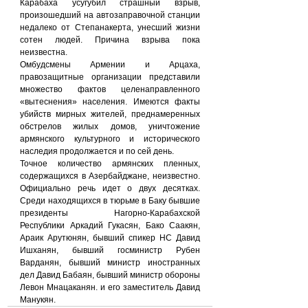
Карабаха усугубил страшный взрыв, 
произошедший на автозаправочной станции 
недалеко от Степанакерта, унесший жизни 
сотен людей. Причина взрыва пока 
неизвестна.
Омбудсмены Армении и Арцаха, 
правозащитные организации представили 
множество фактов целенаправленного 
«вытеснения» населения. Имеются факты 
убийств мирных жителей, преднамеренных 
обстрелов жилых домов, уничтожение 
армянского культурного и исторического 
наследия продолжается и по сей день.
Точное количество армянских пленных, 
содержащихся в Азербайджане, неизвестно. 
Официально речь идет о двух десятках. 
Среди находящихся в тюрьме в Баку бывшие 
президенты Нагорно-Карабахской 
Республики Аркадий Гукасян, Бако Саакян, 
Араик Арутюнян, бывший спикер НС Давид 
Ишханян, бывший госминистр Рубен 
Варданян, бывший министр иностранных 
дел Давид Бабаян, бывший министр обороны 
Левон Мнацаканян. и его заместитель Давид 
Манукян.