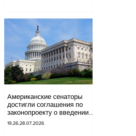
Американские сенаторы
достигли соглашения по
законопроекту о введении
новых санкций против
19.26.28.07.2026
России и Ирана.