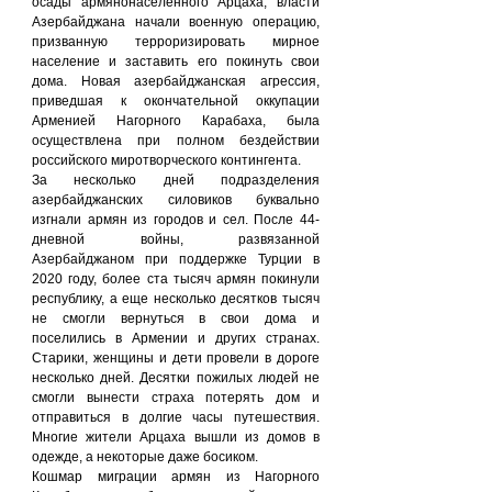
осады армянонаселенного Арцаха, власти 
Азербайджана начали военную операцию, 
призванную терроризировать мирное 
население и заставить его покинуть свои 
дома. Новая азербайджанская агрессия, 
приведшая к окончательной оккупации 
Арменией Нагорного Карабаха, была 
осуществлена при полном бездействии 
российского миротворческого контингента.
За несколько дней подразделения 
азербайджанских силовиков буквально 
изгнали армян из городов и сел. После 44-
дневной войны, развязанной 
Азербайджаном при поддержке Турции в 
2020 году, более ста тысяч армян покинули 
республику, а еще несколько десятков тысяч 
не смогли вернуться в свои дома и 
поселились в Армении и других странах. 
Старики, женщины и дети провели в дороге 
несколько дней. Десятки пожилых людей не 
смогли вынести страха потерять дом и 
отправиться в долгие часы путешествия. 
Многие жители Арцаха вышли из домов в 
одежде, а некоторые даже босиком.
Кошмар миграции армян из Нагорного 