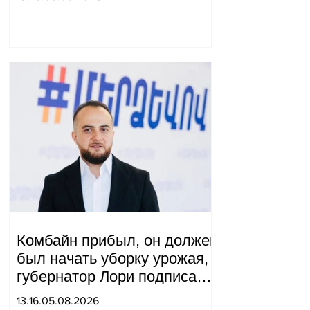
посланника США.
Комбайн прибыл, он должен
был начать уборку урожая,
губернатор Лори подписал
постановление о запрете
13.16.05.08.2026