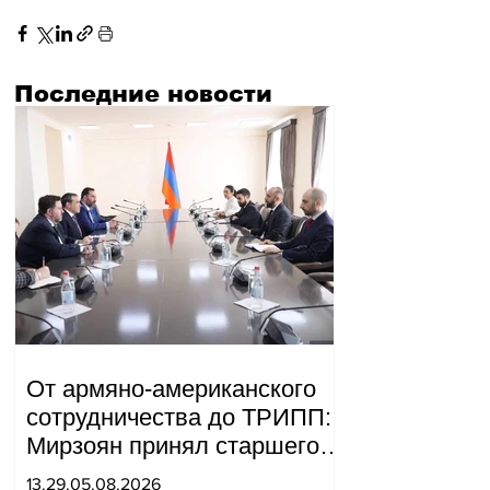
Последние новости
От армяно-американского
сотрудничества до ТРИПП:
Мирзоян принял старшего
советника специального
13.29.05.08.2026