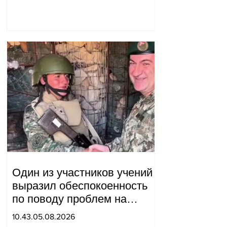
благотворительности, что
мы будем делать?
Андраник Геворгян
Один из участников учений
выразил обеспокоенность
по поводу проблем на
одном из постов в Сюнике.
10.43.05.08.2026
Начальник Генерального