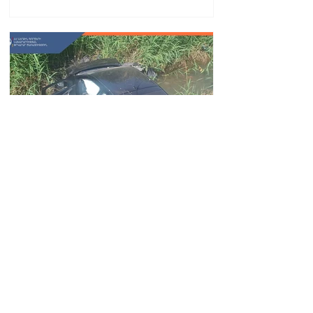
Автомобиль упал в реку
Вогджи; водитель
госпитализирован.
18.32.28.07.2026