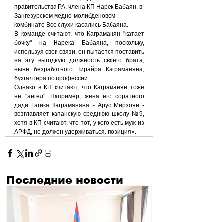
правительства РА, члена КП Нарек Бабаян, в 
Зангезурском медно-молибденовом 
комбинате Все слухи касались Бабаяна.
В команде считают, что Каграманян "катает 
бочку" на Нарека Бабаяна, поскольку, 
используя свои связи, он пытается поставить 
на эту выгодную должность своего брата, 
ныне безработного Тирайра Каграманяна, 
бухгалтера по профессии.
Однако в КП считают, что Каграманян тоже 
не "ангел". Например, жена его соратного 
дяди Гагика Каграманяна - Арус Мирзоян - 
возглавляет капанскую среднюю школу №9, 
хотя в КП считают, что тот, у кого есть муж из 
АРФД, не должен удерживаться. позиция».
Последние новости