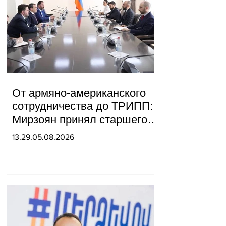
От армяно-американского
сотрудничества до ТРИПП:
Мирзоян принял старшего
советника специального
13.29.05.08.2026
посланника США.