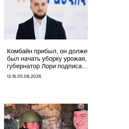
Комбайн прибыл, он должен
был начать уборку урожая,
губернатор Лори подписал
постановление о запрете
13.16.05.08.2026
благотворительности, что
мы будем делать?
Андраник Геворгян