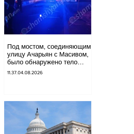
Под мостом, соединяющим
улицу Ачарьян с Масивом,
было обнаружено тело
мужчины, на котором были
11.37.04.08.2026
найдены две буквы.