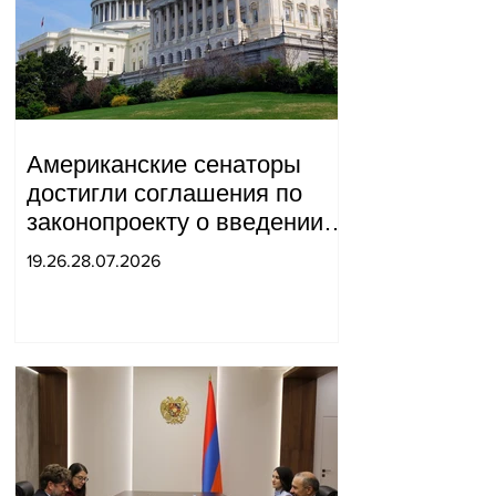
Американские сенаторы
достигли соглашения по
законопроекту о введении
новых санкций против
19.26.28.07.2026
России и Ирана.