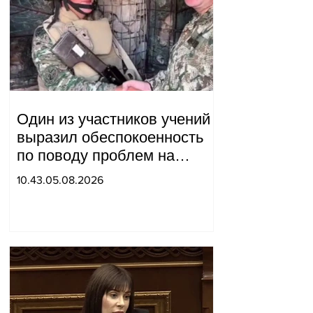
Один из участников учений
выразил обеспокоенность
по поводу проблем на
одном из постов в Сюнике.
10.43.05.08.2026
Начальник Генерального
штаба совершил
неожиданный визит.