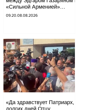
между Эдгаром Газаряном и
«Сильной Арменией»
обострились.
09.20.08.08.2026
«Да здравствует Патриарх,
долгих дней Отцу