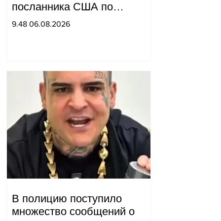
посланника США по
мирным миссиям Арье
9.48 06.08.2026
Лайтстоуна и Константина
Соколова.
В полицию поступило
множество сообщений о