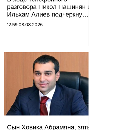
разговора Никол Пашинян и
Ильхам Алиев подчеркнули
прогресс, достигнутый за
12.59.08.08.2026
прошедший год в
нормализации отношений
между Азербайджаном и
Арменией.
Сын Ховика Абрамяна, зять