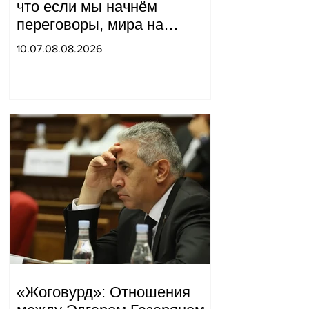
что если мы начнём
переговоры, мира на
границе не будет, начнётся
10.07.08.08.2026
война и прочая чушь.
Тигран Абрамян
«Жоговурд»: Отношения