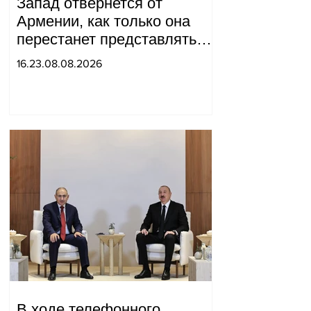
Запад отвернется от
Армении, как только она
перестанет представлять
для него интерес как
16.23.08.08.2026
«инструмент против
России»: Медведев.
В ходе телефонного