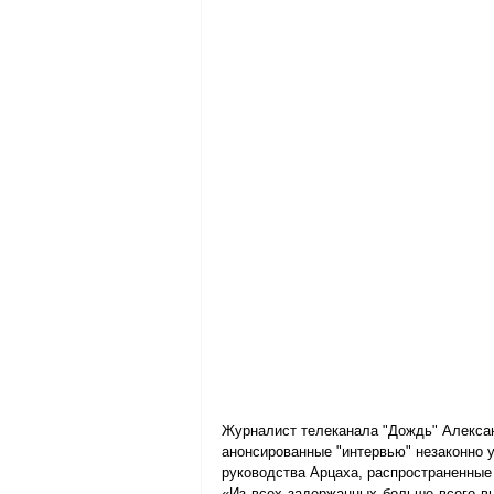
Журналист телеканала "Дождь" Алексан
анонсированные "интервью" незаконно 
руководства Арцаха, распространенные
«Из всех задержанных больше всего вы