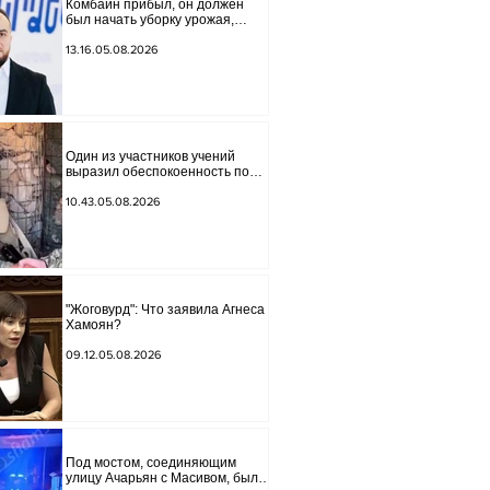
Комбайн прибыл, он должен
был начать уборку урожая,
губернатор Лори подписал
постановление о запрете
13.16.05.08.2026
благотворительности, что мы
будем делать? Андраник
Геворгян
Один из участников учений
выразил обеспокоенность по
поводу проблем на одном из
постов в Сюнике. Начальник
10.43.05.08.2026
Генерального штаба совершил
неожиданный визит.
"Жоговурд": Что заявила Агнеса
Хамоян?
09.12.05.08.2026
Под мостом, соединяющим
улицу Ачарьян с Масивом, было