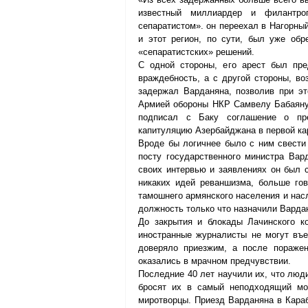
известный миллиардер и филантро
сепаратистом». он переехал в Нагорный
и этот регион, по сути, был уже обр
«сепаратистских» решений.
С одной стороны, его арест был пре
враждебность, а с другой стороны, во
задержал Варданяна, позволив при э
Армией обороны НКР Самвелу Бабаяну, 
подписал с Баку соглашение о пре
капитуляцию Азербайджана в первой ка
Вроде бы логичнее было с ним свести 
посту государственного министра Вард
своих интервью и заявлениях он был с
никаких идей реваншизма, больше гов
тамошнего армянского населения и насле
должность только что назначили Варда
До закрытия и блокады Лачинского ко
иностранные журналисты не могут въе
доверяло приезжим, а после поражен
оказались в мрачном предчувствии.
Последние 40 лет научили их, что люд
бросят их в самый неподходящий моме
миротворцы. Приезд Варданяна в Караб