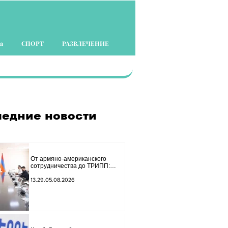
а
СПОРТ
РАЗВЛЕЧЕНИЕ
едние новости
От армяно-американского
сотрудничества до ТРИПП:
Мирзоян принял старшего
советника специального
13.29.05.08.2026
посланника США.