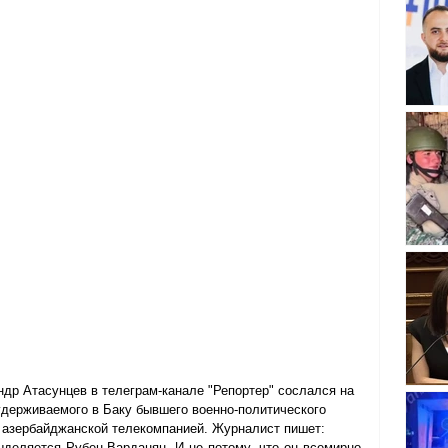
др Атасунцев в телеграм-канале "Репортер" сослался на 
удерживаемого в Баку бывшего военно-политического 
 азербайджанской телекомпанией. Журналист пишет:
деляется Рубен Варданян. И не потому, что он всемирно 