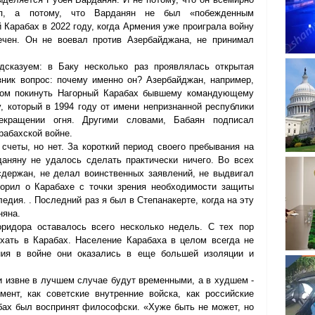
п, а потому, что Варданян не был «побежденным 
 Карабах в 2022 году, когда Армения уже проиграла войну 
ечен. Он не воевал против Азербайджана, не принимал 
дсказуем: в Баку несколько раз проявлялась открытая 
зник вопрос: почему именно он? Азербайджан, например, 
том покинуть Нагорный Карабах бывшему командующему 
который в 1994 году от имени непризнанной республики 
кращении огня. Другими словами, Бабаян подписал 
рабахской войне.
счеты, но нет. За короткий период своего пребывания на 
аняну не удалось сделать практически ничего. Во всех 
держан, не делал воинственных заявлений, не выдвигал 
орил о Карабахе с точки зрения необходимости защиты 
дия. . Последний раз я был в Степанакерте, когда на эту 
няна.
ридора оставалось всего несколько недель. С тех пор 
хать в Карабах. Население Карабаха в целом всегда не 
ия в войне они оказались в еще большей изоляции и 
и извне в лучшем случае будут временными, а в худшем - 
нт, как советские внутренние войска, как российские 
ах был воспринят философски. «Хуже быть не может, но 