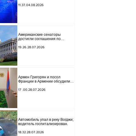
обнаружено тело мужчины, на
котором были найдены две
11.37.04.08.2026
буквы.
Американские сенаторы
достигли соглашения по
законопроекту о введении
новых санкций против России и
19.26.28.07.2026
Ирана.
Армен Григорян и посол
Франции в Армении обсудили
дальнейшее укрепление
стратегического партнерства.
17 .00.28.07.2026
Автомобиль упал в реку Вогджи;
водитель госпитализирован.
18.32.28.07.2026