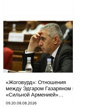
война и прочая чушь.
Тигран Абрамян
«Жоговурд»: Отношения
между Эдгаром Газаряном и
«Сильной Арменией»
обострились.
09.20.08.08.2026