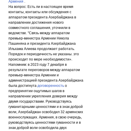
Армения
 .
На вопрос: Есть ли в настоящее время 
контакты, контакты или обсуждения с 
аппаратом президента Азербайджана в 
направлении достижения нового 
совместного соглашения, уточнили в 
ведомстве. "Связь между аппаратом 
премьер-министра Армении Никола 
Пашиняна и президента Азербайджана 
Ильхама Алиева продолжает работать. 
Порядок и периодичность не указаны. это 
происходит по мере необходимости».
Напомним: в 2023 году 7 декабря в 
результате переговоров между аппаратом 
премьер-министра Армении и 
администрацией президента Азербайджана 
была достигнута 
договоренность
 о 
предпринятии ощутимых шагов в 
направлении укрепления доверия между 
двумя государствами. Руководствуясь 
гуманитарными ценностями и в знак доброй 
воли, Азербайджан освободил 32 армянских 
военнослужащих. Армения, в свою очередь, 
руководствуясь ценностями гуманности и в 
знак доброй воли освободила двух 