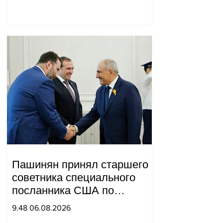
Пашинян принял старшего
советника специального
посланника США по
мирным миссиям Арье
9.48 06.08.2026
Лайтстоуна и Константина