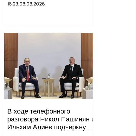
для него интерес как
16.23.08.08.2026
«инструмент против
России»: Медведев.
В ходе телефонного
разговора Никол Пашинян и
Ильхам Алиев подчеркнули
прогресс, достигнутый за