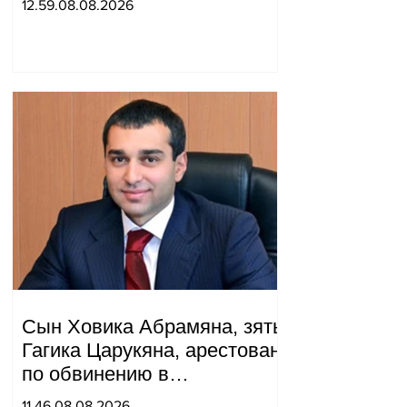
12.59.08.08.2026
прошедший год в
нормализации отношений
между Азербайджаном и
Арменией.
Сын Ховика Абрамяна, зять
Гагика Царукяна, арестован
по обвинению в
организации убийства.
11.46.08.08.2026