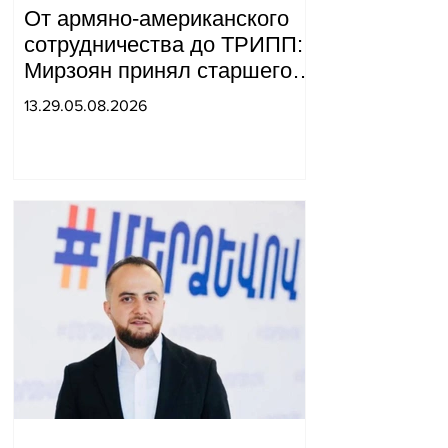
От армяно-американского
сотрудничества до ТРИПП:
Мирзоян принял старшего
советника специального
13.29.05.08.2026
посланника США.