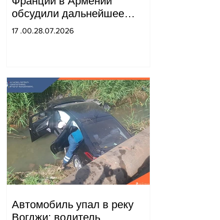
Франции в Армении
обсудили дальнейшее
укрепление стратегического
17 .00.28.07.2026
партнерства.
Автомобиль упал в реку
Вогджи; водитель