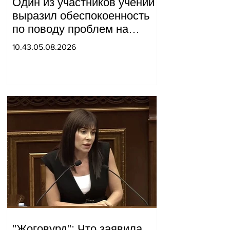
Один из участников учений
выразил обеспокоенность
по поводу проблем на
одном из постов в Сюнике.
10.43.05.08.2026
Начальник Генерального
штаба совершил
неожиданный визит.
"Жоговурд": Что заявила