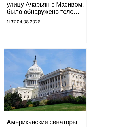
улицу Ачарьян с Масивом,
было обнаружено тело
мужчины, на котором были
11.37.04.08.2026
найдены две буквы.
Американские сенаторы