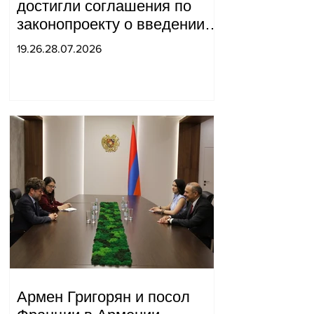
достигли соглашения по
законопроекту о введении
новых санкций против
19.26.28.07.2026
России и Ирана.
Армен Григорян и посол