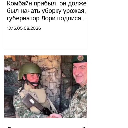
Комбайн прибыл, он должен
был начать уборку урожая,
губернатор Лори подписал
постановление о запрете
13.16.05.08.2026
благотворительности, что
мы будем делать?
Андраник Геворгян