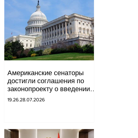
Американские сенаторы
достигли соглашения по
законопроекту о введении
новых санкций против
19.26.28.07.2026
России и Ирана.