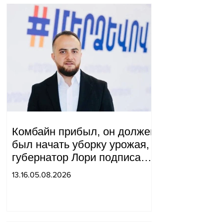
Комбайн прибыл, он должен
был начать уборку урожая,
губернатор Лори подписал
постановление о запрете
13.16.05.08.2026
благотворительности, что
мы будем делать?
Андраник Геворгян