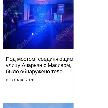
Под мостом, соединяющим
улицу Ачарьян с Масивом,
было обнаружено тело
мужчины, на котором были
11.37.04.08.2026
найдены две буквы.