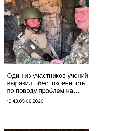
Один из участников учений
выразил обеспокоенность
по поводу проблем на
одном из постов в Сюнике.
10.43.05.08.2026
Начальник Генерального
штаба совершил
неожиданный визит.