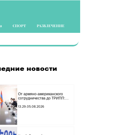
а
СПОРТ
РАЗВЛЕЧЕНИЕ
едние новости
От армяно-американского
сотрудничества до ТРИПП:
Мирзоян принял старшего
советника специального
13.29.05.08.2026
посланника США.