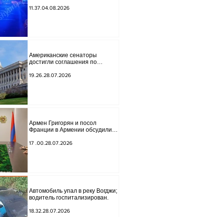
обнаружено тело мужчины, на
котором были найдены две
11.37.04.08.2026
буквы.
Американские сенаторы
достигли соглашения по
законопроекту о введении
новых санкций против России и
19.26.28.07.2026
Ирана.
Армен Григорян и посол
Франции в Армении обсудили
дальнейшее укрепление
стратегического партнерства.
17 .00.28.07.2026
Автомобиль упал в реку Вогджи;
водитель госпитализирован.
18.32.28.07.2026