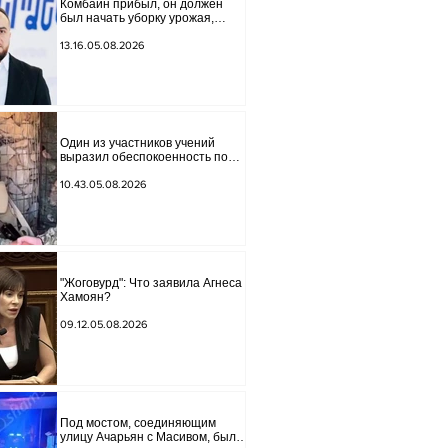
Комбайн прибыл, он должен
был начать уборку урожая,
губернатор Лори подписал
постановление о запрете
13.16.05.08.2026
благотворительности, что мы
будем делать? Андраник
Геворгян
Один из участников учений
выразил обеспокоенность по
поводу проблем на одном из
постов в Сюнике. Начальник
10.43.05.08.2026
Генерального штаба совершил
неожиданный визит.
"Жоговурд": Что заявила Агнеса
Хамоян?
09.12.05.08.2026
Под мостом, соединяющим
улицу Ачарьян с Масивом, было