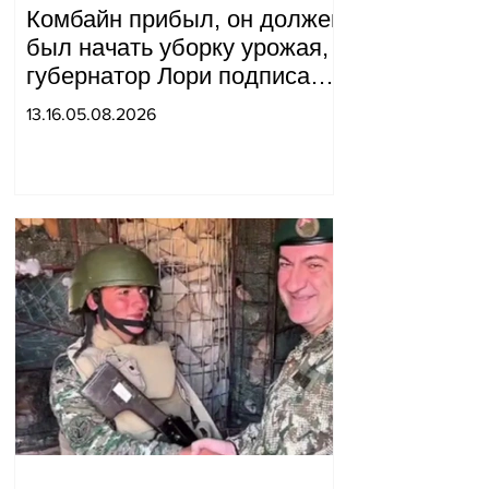
Комбайн прибыл, он должен
был начать уборку урожая,
губернатор Лори подписал
постановление о запрете
13.16.05.08.2026
благотворительности, что
мы будем делать?
Андраник Геворгян