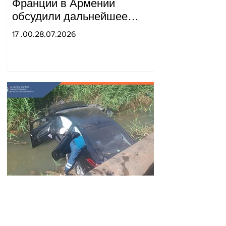
Франции в Армении
обсудили дальнейшее
укрепление стратегического
17 .00.28.07.2026
партнерства.
Автомобиль упал в реку
Вогджи; водитель