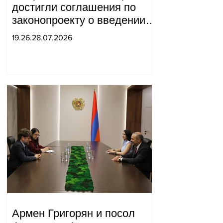
достигли соглашения по
законопроекту о введении
новых санкций против
19.26.28.07.2026
России и Ирана.
Армен Григорян и посол