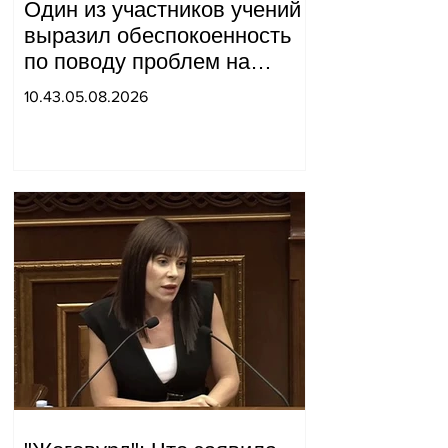
Один из участников учений
выразил обеспокоенность
по поводу проблем на
одном из постов в Сюнике.
10.43.05.08.2026
Начальник Генерального
штаба совершил
неожиданный визит.