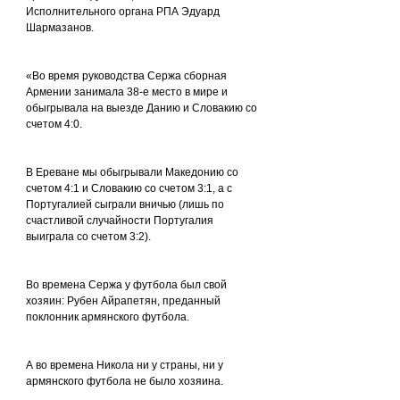
Исполнительного органа РПА Эдуард 
Шармазанов.
«Во время руководства Сержа сборная 
Армении занимала 38-е место в мире и 
обыгрывала на выезде Данию и Словакию со 
счетом 4:0.
В Ереване мы обыгрывали Македонию со 
счетом 4:1 и Словакию со счетом 3:1, а с 
Португалией сыграли вничью (лишь по 
счастливой случайности Португалия 
выиграла со счетом 3:2).
Во времена Сержа у футбола был свой 
хозяин: Рубен Айрапетян, преданный 
поклонник армянского футбола.
А во времена Никола ни у страны, ни у 
армянского футбола не было хозяина.