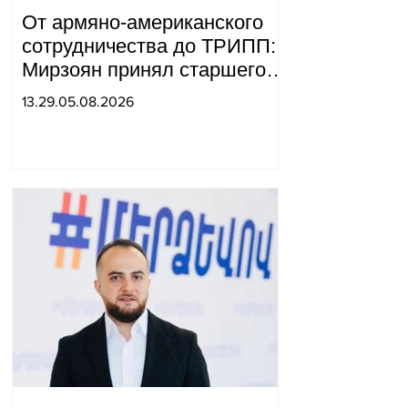
От армяно-американского
сотрудничества до ТРИПП:
Мирзоян принял старшего
советника специального
13.29.05.08.2026
посланника США.