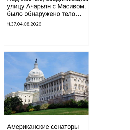
улицу Ачарьян с Масивом,
было обнаружено тело
мужчины, на котором были
11.37.04.08.2026
найдены две буквы.
Американские сенаторы