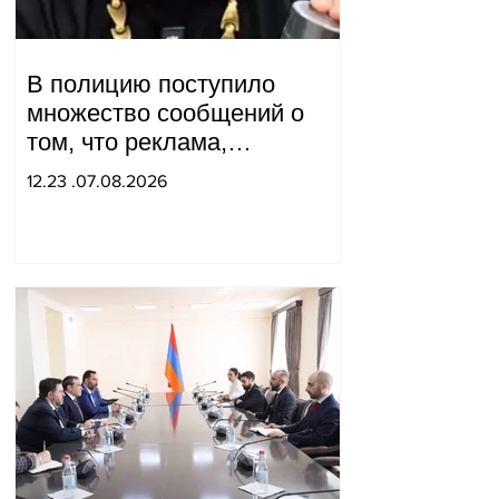
В полицию поступило
множество сообщений о
том, что реклама,
распространяемая в
12.23 .07.08.2026
интернете блогером "Tu-tu-
tu Lava", является
фейковой. Материалы
переданы в следственный
отдел.