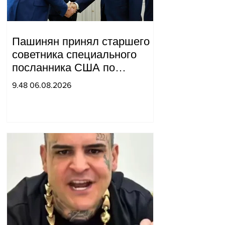
Пашинян принял старшего
советника специального
посланника США по
мирным миссиям Арье
9.48 06.08.2026
Лайтстоуна и Константина
Соколова.