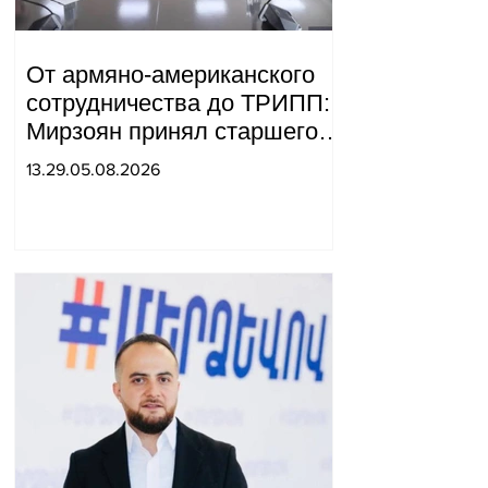
От армяно-американского
сотрудничества до ТРИПП:
Мирзоян принял старшего
советника специального
13.29.05.08.2026
посланника США.