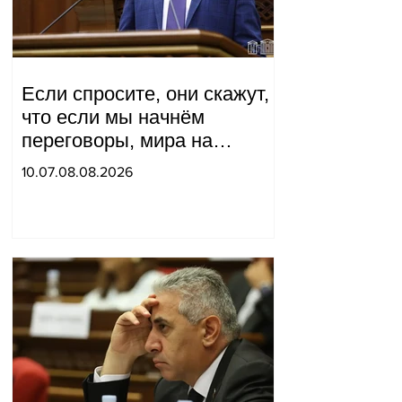
Если спросите, они скажут,
что если мы начнём
переговоры, мира на
границе не будет, начнётся
10.07.08.08.2026
война и прочая чушь.
Тигран Абрамян