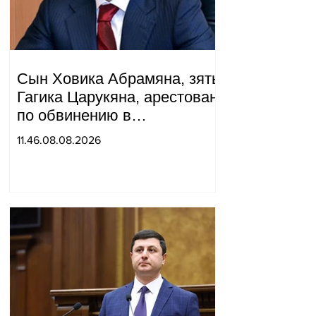
Сын Ховика Абрамяна, зять
Гагика Царукяна, арестован
по обвинению в
организации убийства.
11.46.08.08.2026