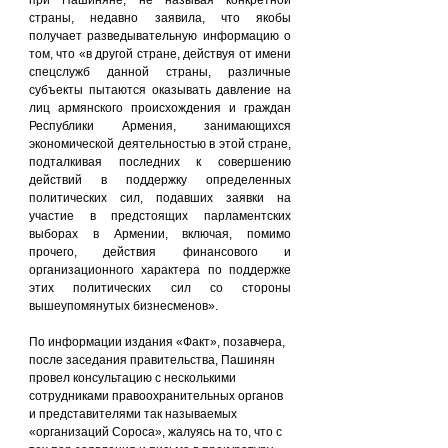
при Пашиняне, не называя конкретной 
страны, недавно заявила, что якобы 
получает разведывательную информацию о 
том, что «в другой стране, действуя от имени 
спецслужб данной страны, различные 
субъекты пытаются оказывать давление на 
лиц армянского происхождения и граждан 
Республики Армения, занимающихся 
экономической деятельностью в этой стране, 
подталкивая последних к совершению 
действий в поддержку определенных 
политических сил, подавших заявки на 
участие в предстоящих парламентских 
выборах в Армении, включая, помимо 
прочего, действия финансового и 
организационного характера по поддержке 
этих политических сил со стороны 
вышеупомянутых бизнесменов».
По информации издания «Факт», позавчера, 
после заседания правительства, Пашинян 
провел консультацию с несколькими 
сотрудниками правоохранительных органов 
и представителями так называемых 
«организаций Сороса», жалуясь на то, что с 