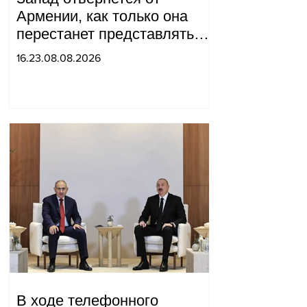
Армении, как только она
перестанет представлять
для него интерес как
16.23.08.08.2026
«инструмент против
России»: Медведев.
В ходе телефонного