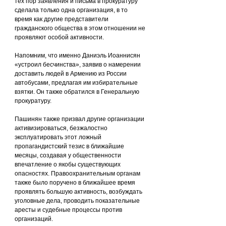
тех пор заявления и письма в прокуратуру 
сделала только одна организация, в то 
время как другие представители 
гражданского общества в этом отношении не 
проявляют особой активности.
Напомним, что именно Даниэль Иоаннисян 
«устроил бесчинства», заявив о намерении 
доставить людей в Армению из России 
автобусами, предлагая им избирательные 
взятки. Он также обратился в Генеральную 
прокуратуру.
Пашинян также призвал другие организации 
активизироваться, безжалостно 
эксплуатировать этот ложный 
пропагандистский тезис в ближайшие 
месяцы, создавая у общественности 
впечатление о якобы существующих 
опасностях. Правоохранительным органам 
также было поручено в ближайшее время 
проявлять большую активность, возбуждать 
уголовные дела, проводить показательные 
аресты и судебные процессы против 
организаций.