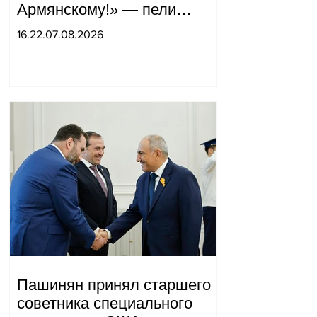
Армянскому!» — пели
горожане во дворе.
16.22.07.08.2026
Пашинян принял старшего
советника специального