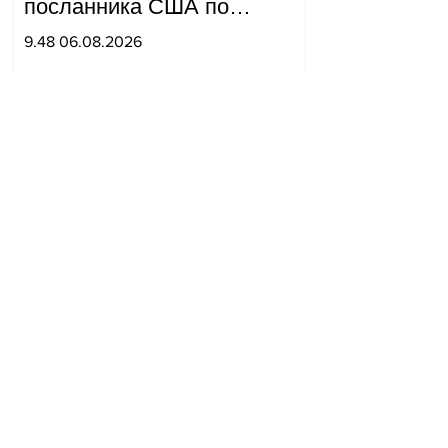
посланника США по
мирным миссиям Арье
9.48 06.08.2026
Лайтстоуна и Константина
Соколова.
В полицию поступило
множество сообщений о
том, что реклама,