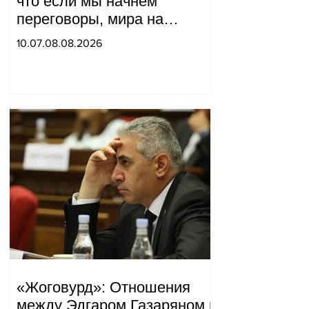
что если мы начнём
переговоры, мира на
границе не будет, начнётся
10.07.08.08.2026
война и прочая чушь.
Тигран Абрамян
«Жоговурд»: Отношения
между Эдгаром Газаряном и