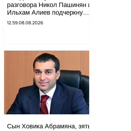
разговора Никол Пашинян и
Ильхам Алиев подчеркнули
прогресс, достигнутый за
12.59.08.08.2026
прошедший год в
нормализации отношений
между Азербайджаном и
Арменией.
Сын Ховика Абрамяна, зять